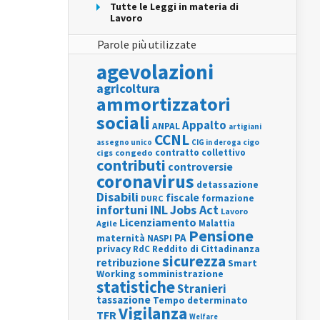
Tutte le Leggi in materia di
Lavoro
Parole più utilizzate
agevolazioni
agricoltura
ammortizzatori
sociali
Appalto
ANPAL
artigiani
CCNL
assegno unico
cigo
CIG in deroga
contratto collettivo
cigs
congedo
contributi
controversie
coronavirus
detassazione
Disabili
fiscale
formazione
DURC
INL
Jobs Act
infortuni
Lavoro
Licenziamento
Agile
Malattia
Pensione
PA
maternità
NASPI
privacy
RdC
Reddito di Cittadinanza
sicurezza
retribuzione
Smart
Working
somministrazione
statistiche
Stranieri
tassazione
Tempo determinato
Vigilanza
TFR
Welfare