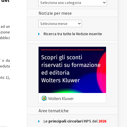
Le
Notizie
del
sito
Notizie per mese
Notizie
per
 ad un
mese
azione
Ricerca tra tutte le Notizie inserite
bblici
” o da
ceduta
to 1),
Aree tematiche
Le
principali circolari
INPS del
2026