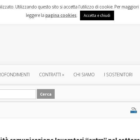
lizzato. Utilizzando questo sito si accetta l'utilizzo di cookie. Per maggiori 
leggere la
pagina cookies
.
Accetta e chiudi
ROFONDIMENTI
CONTRATTI
»
CHI SIAMO
I SOSTENITORI
lità comunicazione lavoratori “extra” nel settore