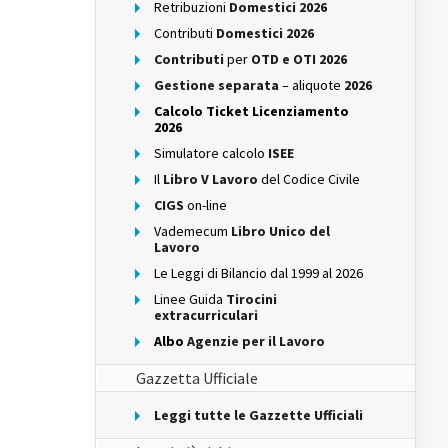
Retribuzioni
Domestici 2026
Contributi
Domestici 2026
Contributi
per
OTD e OTI 2026
Gestione separata
– aliquote
2026
Calcolo Ticket Licenziamento
2026
Simulatore calcolo
ISEE
Il
Libro V Lavoro
del Codice Civile
CIGS
on-line
Vademecum
Libro Unico del
Lavoro
Le Leggi di Bilancio dal 1999 al 2026
Linee Guida
Tirocini
extracurriculari
Albo
Agenzie per il Lavoro
Gazzetta Ufficiale
Leggi tutte le Gazzette Ufficiali