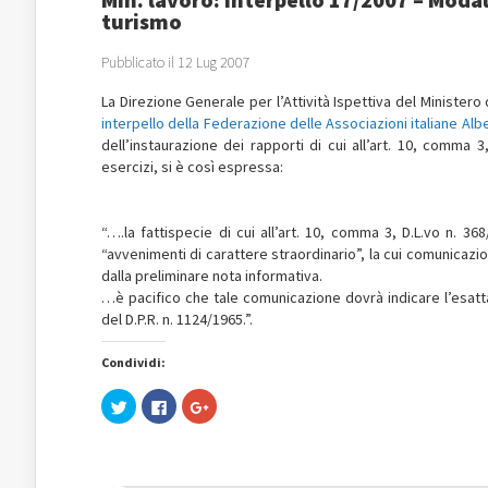
turismo
Pubblicato il 12 Lug 2007
La Direzione Generale per l’Attività Ispettiva del Ministero
interpello della Federazione delle Associazioni italiane Al
dell’instaurazione dei rapporti di cui all’art. 10, comma 
esercizi, si è così espressa:
“….la fattispecie di cui all’art. 10, comma 3, D.L.vo n. 3
“avvenimenti di carattere straordinario”, la cui comunica
dalla preliminare nota informativa.
…è pacifico che tale comunicazione dovrà indicare l’esatta d
del D.P.R. n. 1124/1965.”.
Condividi:
Fai
Fai
Fai
clic
clic
clic
qui
per
qui
per
condividere
per
condividere
su
condividere
su
Facebook
su
Twitter
(Si
Google+