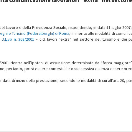
 del Lavoro e della Previdenza Sociale, rispondendo, in data 11 luglio 2007,
berghi e Turismo (Federalberghi) di Roma
, in merito alle modalità di comunic
3,
D.L.vo n. 368/2001
– c.d. lavori “extra” nel settore del turismo e dei pu
68/2001 rientra nell’ipotesi di assunzione determinata da “forza maggiore
zione, pertanto, potrà essere contestuale o successiva e senza essere pre
ata di inizio della prestazione, secondo le modalità di cui all’art. 20, pun