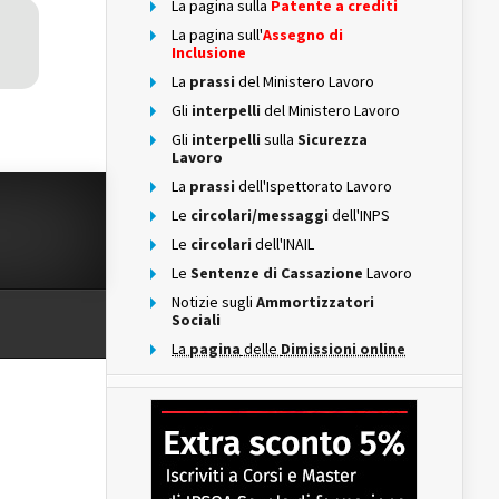
La pagina sulla
Patente a crediti
La pagina sull'
Assegno di
Inclusione
La
prassi
del Ministero Lavoro
Gli
interpelli
del Ministero Lavoro
Gli
interpelli
sulla
Sicurezza
Lavoro
La
prassi
dell'Ispettorato Lavoro
Le
circolari/messaggi
dell'INPS
Le
circolari
dell'INAIL
Le
Sentenze di Cassazione
Lavoro
Notizie sugli
Ammortizzatori
Sociali
La
pagina
delle
Dimissioni online