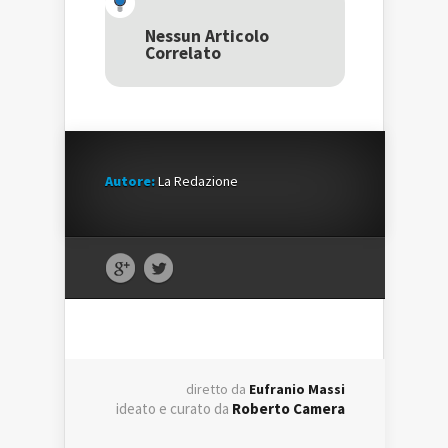
apre
in
apre
in
una
in
una
nuova
una
Nessun Articolo
nuova
finestra)
nuova
Correlato
finestra)
finestra)
Autore:
La Redazione
diretto da
Eufranio Massi
ideato e curato da
Roberto Camera