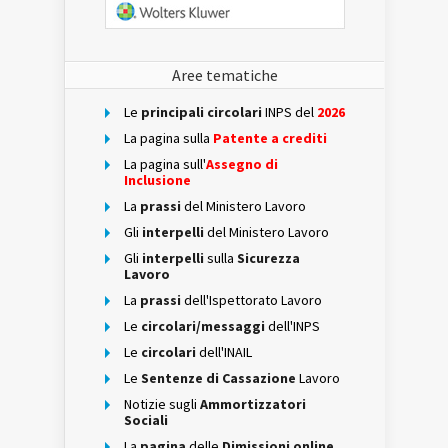
Aree tematiche
Le
principali circolari
INPS del
2026
La pagina sulla
Patente a crediti
La pagina sull'
Assegno di
Inclusione
La
prassi
del Ministero Lavoro
Gli
interpelli
del Ministero Lavoro
Gli
interpelli
sulla
Sicurezza
Lavoro
La
prassi
dell'Ispettorato Lavoro
Le
circolari/messaggi
dell'INPS
Le
circolari
dell'INAIL
Le
Sentenze di Cassazione
Lavoro
Notizie sugli
Ammortizzatori
Sociali
La
pagina
delle
Dimissioni online