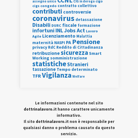
CCNL
assegno unico
cigo
CIG in deroga
contratto collettivo
cigs
congedo
contributi
controversie
coronavirus
detassazione
Disabili
fiscale
formazione
DURC
INL
Jobs Act
infortuni
Lavoro
Licenziamento
Agile
Malattia
Pensione
PA
maternità
NASPI
privacy
RdC
Reddito di Cittadinanza
sicurezza
retribuzione
Smart
Working
somministrazione
statistiche
Stranieri
tassazione
Tempo determinato
Vigilanza
TFR
Welfare
Le informazioni contenute nel sito
dottrinalavoro.it
hanno carattere unicamente
informativo.
Il sito
dottrinalavoro.it
non è responsabile per
qualsiasi danno o problema causato da questo
servizio.