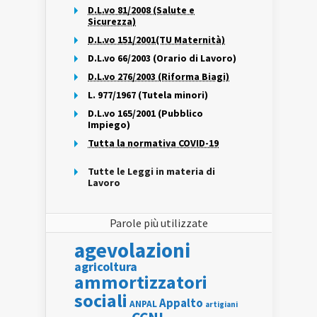
D.L.vo 81/2008 (Salute e
Sicurezza)
D.L.vo 151/2001(TU Maternità)
D.L.vo 66/2003 (Orario di Lavoro)
D.L.vo 276/2003 (Riforma Biagi)
L. 977/1967 (Tutela minori)
D.L.vo 165/2001 (Pubblico
Impiego)
Tutta la normativa COVID-19
Tutte le Leggi in materia di
Lavoro
Parole più utilizzate
agevolazioni
agricoltura
ammortizzatori
sociali
Appalto
ANPAL
artigiani