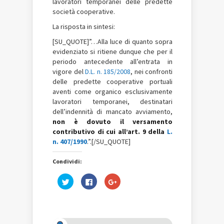
lavoratori temporanei delle predette
società cooperative.
La risposta in sintesi:
[SU_QUOTE]”
…Alla luce di quanto sopra
evidenziato si ritiene dunque che per il
periodo antecedente all’entrata in
vigore del
D.L. n. 185/2008
, nei confronti
delle predette cooperative portuali
aventi come organico esclusivamente
lavoratori temporanei, destinatari
dell’indennità di mancato avviamento,
non è dovuto il versamento
contributivo di cui all’art. 9 della
L.
n. 407/1990
.”.[/SU_QUOTE]
Condividi:
Fai
Fai
Fai
clic
clic
clic
qui
per
qui
per
condividere
per
condividere
su
condividere
su
Facebook
su
Twitter
(Si
Google+
(Si
apre
(Si