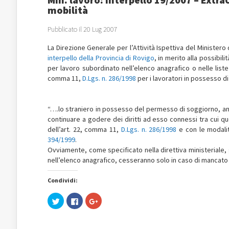
mobilità
Pubblicato il 20 Lug 2007
La Direzione Generale per l’Attività Ispettiva del Ministero
interpello della Provincia di Rovigo
, in merito alla possibil
per lavoro subordinato nell’elenco anagrafico o nelle liste 
comma 11,
D.Lgs. n. 286/1998
per i lavoratori in possesso d
“….lo straniero in possesso del permesso di soggiorno, anc
continuare a godere dei diritti ad esso connessi tra cui quel
dell’art. 22, comma 11,
D.Lgs. n. 286/1998
e con le modalit
394/1999
.
Ovviamente, come specificato nella direttiva ministeriale, gl
nell’elenco anagrafico, cesseranno solo in caso di manca
Condividi:
Fai
Fai
Fai
clic
clic
clic
qui
per
qui
per
condividere
per
condividere
su
condividere