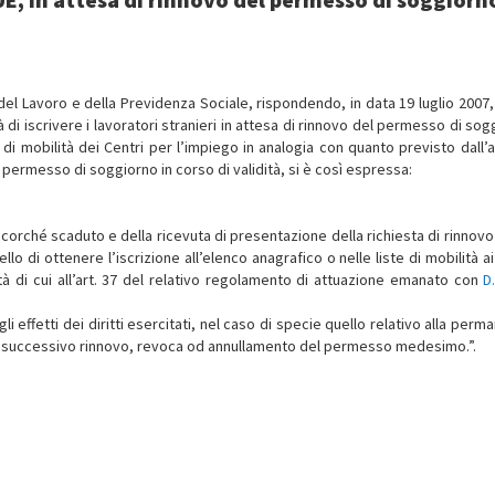
 del Lavoro e della Previdenza Sociale, rispondendo, in data 19 luglio 2007,
ità di iscrivere i lavoratori stranieri in attesa di rinnovo del permesso di so
di mobilità dei Centri per l’impiego in analogia con quanto previsto dall’ar
i permesso di soggiorno in corso di validità, si è così espressa:
orché scaduto e della ricevuta di presentazione della richiesta di rinnovo
lo di ottenere l’iscrizione all’elenco anagrafico o nelle liste di mobilità a
à di cui all’art. 37 del relativo regolamento di attuazione emanato con
D.
i effetti dei diritti esercitati, nel caso di specie quello relativo alla per
to successivo rinnovo, revoca od annullamento del permesso medesimo.”.