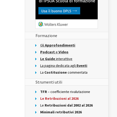
Formazione
Gli
Approfondimenti
Podcast
e
Video
Le Guide
interattive
La pagina dedicata agli
Eventi
La
Costituzione
commentata
Strumenti utili
TFR
– coefficiente rivalutazione
Le Retribuzioni al 2026
Le
Retribuzioni dal 2002 al 2026
Minimali retributivi 2026