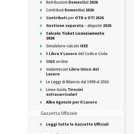
Retribuzioni
Domestici 2026
Contributi
Domestici 2026
Contributi
per
OTD e OTI 2026
Gestione separata
– aliquote
2026
Calcolo Ticket Licenziamento
2026
Simulatore calcolo
ISEE
Il
Libro V Lavoro
del Codice Civile
CIGS
on-line
Vademecum
Libro Unico del
Lavoro
Le Leggi di Bilancio dal 1999 al 2026
Linee Guida
Tirocini
extracurriculari
Albo
Agenzie per il Lavoro
Gazzetta Ufficiale
Leggi tutte le Gazzette Ufficiali