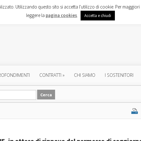
lizzato. Utilizzando questo sito si accetta l'utilizzo di cookie. Per maggiori 
leggere la
pagina cookies
.
Accetta e chiudi
ROFONDIMENTI
CONTRATTI
»
CHI SIAMO
I SOSTENITORI
UE, in attesa di rinnovo del permesso di soggiorno