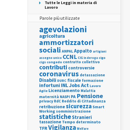
Tutte le Leggi in materia di
Lavoro
Parole più utilizzate
agevolazioni
agricoltura
ammortizzatori
sociali
Appalto
ANPAL
artigiani
CCNL
assegno unico
cigo
CIG in deroga
contratto collettivo
cigs
congedo
contributi
controversie
coronavirus
detassazione
Disabili
fiscale
formazione
DURC
INL
Jobs Act
infortuni
Lavoro
Licenziamento
Agile
Malattia
Pensione
PA
maternità
NASPI
privacy
RdC
Reddito di Cittadinanza
sicurezza
retribuzione
Smart
Working
somministrazione
statistiche
Stranieri
tassazione
Tempo determinato
Vigilanza
TFR
Welfare