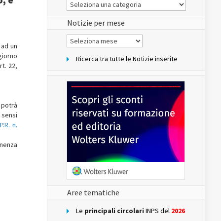
Le
Notizie
del
sito
Notizie per mese
Notizie
per
 ad un
mese
ggiorno
Ricerca tra tutte le Notizie inserite
t. 22,
 potrà
i sensi
P.R. n.
manenza
Aree tematiche
Le
principali circolari
INPS del
2026