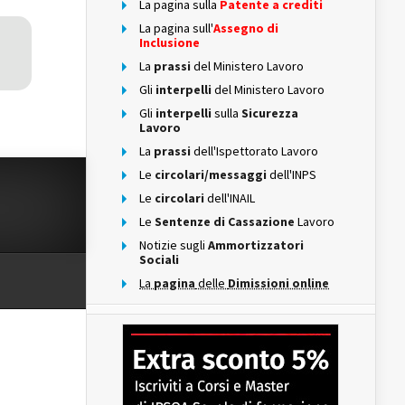
La pagina sulla
Patente a crediti
La pagina sull'
Assegno di
Inclusione
La
prassi
del Ministero Lavoro
Gli
interpelli
del Ministero Lavoro
Gli
interpelli
sulla
Sicurezza
Lavoro
La
prassi
dell'Ispettorato Lavoro
Le
circolari/messaggi
dell'INPS
Le
circolari
dell'INAIL
Le
Sentenze di Cassazione
Lavoro
Notizie sugli
Ammortizzatori
Sociali
La
pagina
delle
Dimissioni online