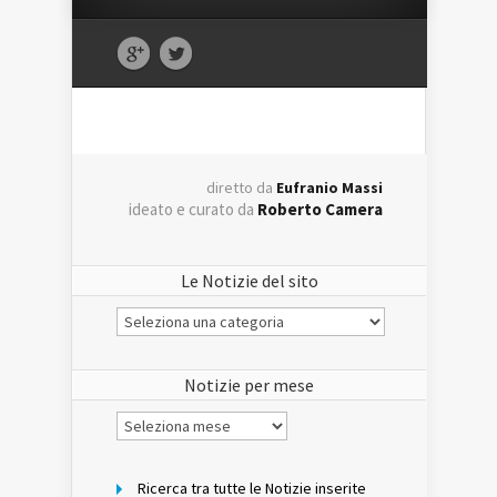
diretto da
Eufranio Massi
ideato e curato da
Roberto Camera
Le Notizie del sito
Le
Notizie
del
sito
Notizie per mese
Notizie
per
mese
Ricerca tra tutte le Notizie inserite