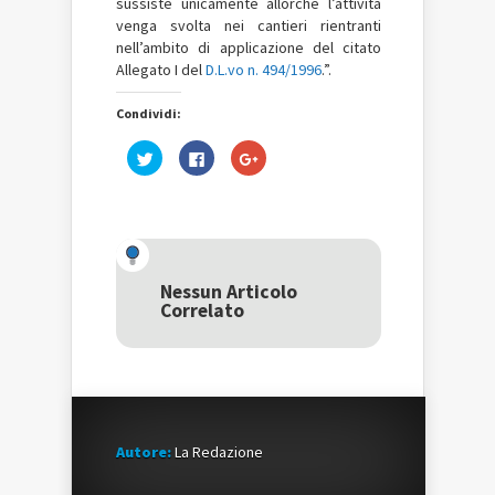
sussiste unicamente allorché l’attività
venga svolta nei cantieri rientranti
nell’ambito di applicazione del citato
Allegato I del
D.L.vo n. 494/1996
.”.
Condividi:
Fai
Fai
Fai
clic
clic
clic
qui
per
qui
per
condividere
per
condividere
su
condividere
su
Facebook
su
Twitter
(Si
Google+
(Si
apre
(Si
apre
in
apre
in
una
in
una
nuova
una
Nessun Articolo
nuova
finestra)
nuova
Correlato
finestra)
finestra)
Autore:
La Redazione