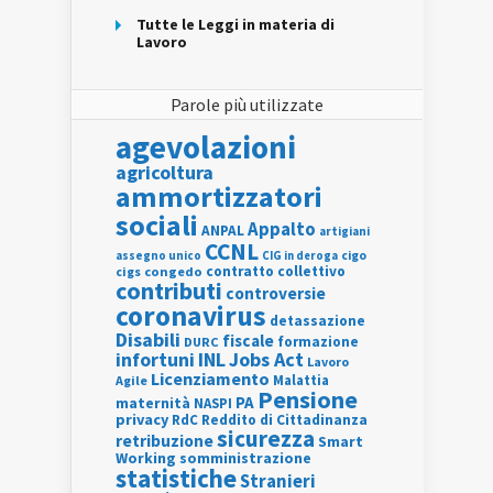
Tutte le Leggi in materia di
Lavoro
Parole più utilizzate
agevolazioni
agricoltura
ammortizzatori
sociali
Appalto
ANPAL
artigiani
CCNL
assegno unico
cigo
CIG in deroga
contratto collettivo
cigs
congedo
contributi
controversie
coronavirus
detassazione
Disabili
fiscale
formazione
DURC
INL
Jobs Act
infortuni
Lavoro
Licenziamento
Agile
Malattia
Pensione
PA
maternità
NASPI
privacy
RdC
Reddito di Cittadinanza
sicurezza
retribuzione
Smart
Working
somministrazione
statistiche
Stranieri