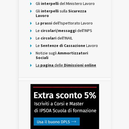
Gli
interpelli
del Ministero Lavoro
Gli
interpelli
sulla
Sicurezza
Lavoro
La
prassi
dell'Ispettorato Lavoro
Le
circolari/messaggi
dell'INPS
Le
circolari
dell'INAIL
Le
Sentenze di Cassazione
Lavoro
Notizie sugli
Ammortizzatori
Sociali
La
pagina
delle
Dimissioni online