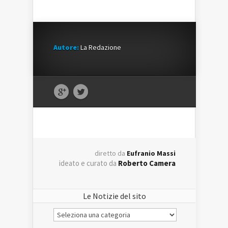
Autore:
La Redazione
diretto da
Eufranio Massi
ideato e curato da
Roberto Camera
Le Notizie del sito
Le
Notizie
del