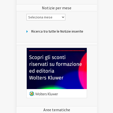
sito
Notizie per mese
Notizie
per
mese
Ricerca tra tutte le Notizie inserite
Aree tematiche