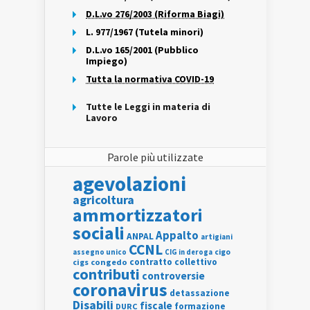
D.L.vo 276/2003 (Riforma Biagi)
L. 977/1967 (Tutela minori)
D.L.vo 165/2001 (Pubblico
Impiego)
Tutta la normativa COVID-19
Tutte le Leggi in materia di
Lavoro
Parole più utilizzate
agevolazioni
agricoltura
ammortizzatori
sociali
Appalto
ANPAL
artigiani
CCNL
assegno unico
cigo
CIG in deroga
contratto collettivo
cigs
congedo
contributi
controversie
coronavirus
detassazione
Disabili
fiscale
formazione
DURC