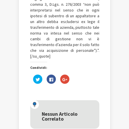
comma 3, D.Lgs. n. 276/2003 “non può
interpretarsi nel senso che in ogni
ipotesi di subentro di un appaltatore a
un altro debba escludersi ex lege il
trasferimento di azienda, piuttosto tale
norma va intesa nel senso che nei
cambi di gestione non vi è
trasferimento d’azienda per il solo fatto
che via acquisizione di personale”).”.
[/su_quote]
Condividi:
Fai
Fai
Fai
clic
clic
clic
qui
per
qui
per
condividere
per
condividere
su
condividere
su
Facebook
su
Twitter
(Si
Google+
(Si
apre
(Si
apre
in
apre
in
una
in
una
nuova
una
Nessun Articolo
nuova
finestra)
nuova
Correlato
finestra)
finestra)