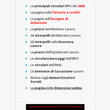
Le
principali circolari
INPS del
2026
La pagina sulla
Patente a crediti
La pagina sull'
Assegno di
Inclusione
La
prassi
del Ministero Lavoro
Gli
interpelli
del Ministero Lavoro
Gli
interpelli
sulla
Sicurezza
Lavoro
La
prassi
dell'Ispettorato Lavoro
Le
circolari/messaggi
dell'INPS
Le
circolari
dell'INAIL
Le
Sentenze di Cassazione
Lavoro
Notizie sugli
Ammortizzatori
Sociali
La
pagina
delle
Dimissioni online