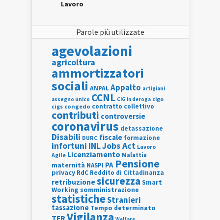
Lavoro
Parole più utilizzate
agevolazioni
agricoltura
ammortizzatori
sociali
Appalto
ANPAL
artigiani
CCNL
assegno unico
cigo
CIG in deroga
contratto collettivo
cigs
congedo
contributi
controversie
coronavirus
detassazione
Disabili
fiscale
formazione
DURC
INL
Jobs Act
infortuni
Lavoro
Licenziamento
Agile
Malattia
Pensione
PA
maternità
NASPI
privacy
RdC
Reddito di Cittadinanza
sicurezza
retribuzione
Smart
Working
somministrazione
statistiche
Stranieri
tassazione
Tempo determinato
Vigilanza
TFR
Welfare