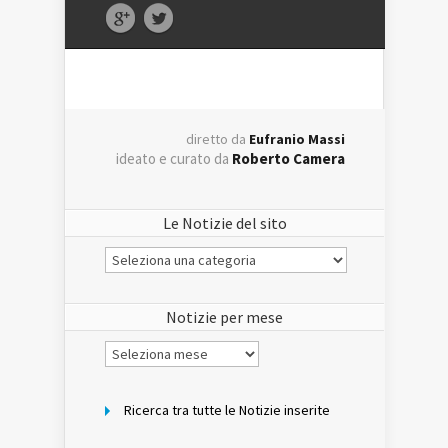
diretto da
Eufranio Massi
ideato e curato da
Roberto Camera
Le Notizie del sito
Le
Notizie
del
sito
Notizie per mese
Notizie
per
mese
Ricerca tra tutte le Notizie inserite