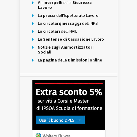
Gli
interpelli
sulla
Sicurezza
Lavoro
La
prassi
dell'Ispettorato Lavoro
Le
circolari/messaggi
dell'INPS
Le
circolari
dell'INAIL
Le
Sentenze di Cassazione
Lavoro
Notizie sugli
Ammortizzatori
Sociali
La
pagina
delle
Dimissioni online