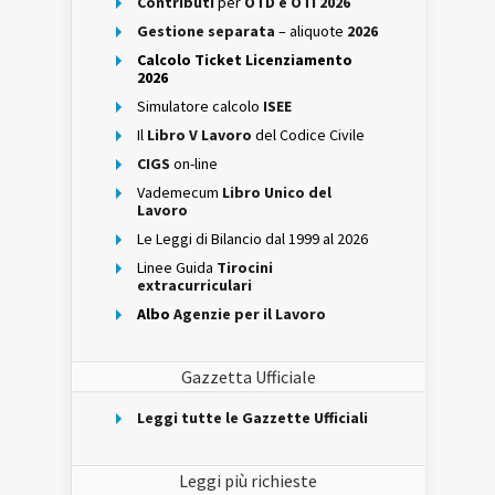
Contributi
per
OTD e OTI 2026
Gestione separata
– aliquote
2026
Calcolo Ticket Licenziamento
2026
Simulatore calcolo
ISEE
Il
Libro V Lavoro
del Codice Civile
CIGS
on-line
Vademecum
Libro Unico del
Lavoro
Le Leggi di Bilancio dal 1999 al 2026
Linee Guida
Tirocini
extracurriculari
Albo
Agenzie per il Lavoro
Gazzetta Ufficiale
Leggi tutte le Gazzette Ufficiali
Leggi più richieste