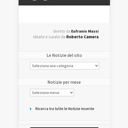
diretto da
Eufranio Massi
ideato e curato da
Roberto Camera
Le Notizie del sito
Le
Notizie
del
sito
Notizie per mese
Notizie
per
mese
Ricerca tra tutte le Notizie inserite