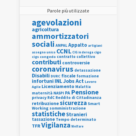
Parole più utilizzate
agevolazioni
agricoltura
ammortizzatori
sociali
Appalto
ANPAL
artigiani
CCNL
assegno unico
cigo
CIG in deroga
contratto collettivo
cigs
congedo
contributi
controversie
coronavirus
detassazione
Disabili
fiscale
formazione
DURC
INL
Jobs Act
infortuni
Lavoro
Licenziamento
Agile
Malattia
Pensione
PA
maternità
NASPI
privacy
RdC
Reddito di Cittadinanza
sicurezza
retribuzione
Smart
Working
somministrazione
statistiche
Stranieri
tassazione
Tempo determinato
Vigilanza
TFR
Welfare