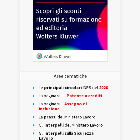
Aree tematiche
Le
principali circolari
INPS del
2026
La pagina sulla
Patente a crediti
La pagina sull'
Assegno di
Inclusione
La
prassi
del Ministero Lavoro
Gli
interpelli
del Ministero Lavoro
Gli
interpelli
sulla
Sicurezza
Lavoro