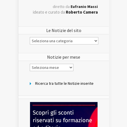
diretto da
Eufranio Massi
ideato e curato da
Roberto Camera
Le Notizie del sito
Le
Notizie
del
sito
Notizie per mese
Notizie
per
mese
Ricerca tra tutte le Notizie inserite