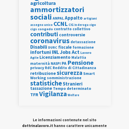
agricoltura
ammortizzatori
sociali
Appalto
ANPAL
artigiani
CCNL
assegno unico
cigo
CIG in deroga
contratto collettivo
cigs
congedo
contributi
controversie
coronavirus
detassazione
Disabili
fiscale
formazione
DURC
INL
Jobs Act
infortuni
Lavoro
Licenziamento
Agile
Malattia
Pensione
PA
maternità
NASPI
privacy
RdC
Reddito di Cittadinanza
sicurezza
retribuzione
Smart
Working
somministrazione
statistiche
Stranieri
tassazione
Tempo determinato
Vigilanza
TFR
Welfare
Le informazioni contenute nel sito
dottrinalavoro.it
hanno carattere unicamente