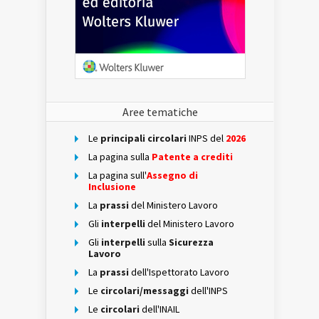
Aree tematiche
Le
principali circolari
INPS del
2026
La pagina sulla
Patente a crediti
La pagina sull'
Assegno di
Inclusione
La
prassi
del Ministero Lavoro
Gli
interpelli
del Ministero Lavoro
Gli
interpelli
sulla
Sicurezza
Lavoro
La
prassi
dell'Ispettorato Lavoro
Le
circolari/messaggi
dell'INPS
Le
circolari
dell'INAIL