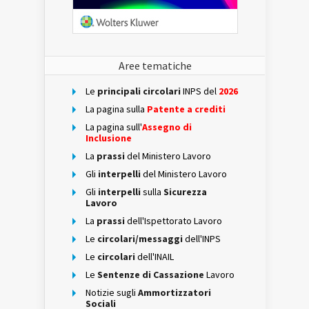
Aree tematiche
Le
principali circolari
INPS del
2026
La pagina sulla
Patente a crediti
La pagina sull'
Assegno di
Inclusione
La
prassi
del Ministero Lavoro
Gli
interpelli
del Ministero Lavoro
Gli
interpelli
sulla
Sicurezza
Lavoro
La
prassi
dell'Ispettorato Lavoro
Le
circolari/messaggi
dell'INPS
Le
circolari
dell'INAIL
Le
Sentenze di Cassazione
Lavoro
Notizie sugli
Ammortizzatori
Sociali