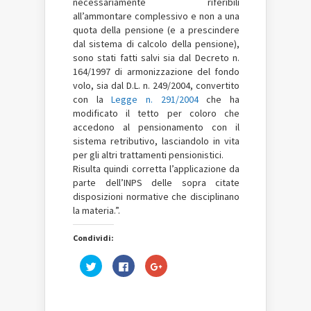
necessariamente riferibili
all’ammontare complessivo e non a una
quota della pensione (e a prescindere
dal sistema di calcolo della pensione),
sono stati fatti salvi sia dal Decreto n.
164/1997 di armonizzazione del fondo
volo, sia dal D.L. n. 249/2004, convertito
con la
Legge n. 291/2004
che ha
modificato il tetto per coloro che
accedono al pensionamento con il
sistema retributivo, lasciandolo in vita
per gli altri trattamenti pensionistici.
Risulta quindi corretta l’applicazione da
parte dell’INPS delle sopra citate
disposizioni normative che disciplinano
la materia.”.
Condividi:
Fai
Fai
Fai
clic
clic
clic
qui
per
qui
per
condividere
per
condividere
su
condividere
su
Facebook
su