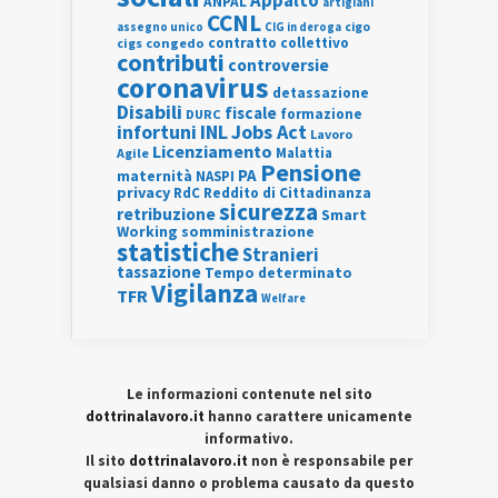
Appalto
ANPAL
artigiani
CCNL
assegno unico
cigo
CIG in deroga
contratto collettivo
cigs
congedo
contributi
controversie
coronavirus
detassazione
Disabili
fiscale
formazione
DURC
INL
Jobs Act
infortuni
Lavoro
Licenziamento
Agile
Malattia
Pensione
PA
maternità
NASPI
privacy
RdC
Reddito di Cittadinanza
sicurezza
retribuzione
Smart
Working
somministrazione
statistiche
Stranieri
tassazione
Tempo determinato
Vigilanza
TFR
Welfare
Le informazioni contenute nel sito
dottrinalavoro.it
hanno carattere unicamente
informativo.
Il sito
dottrinalavoro.it
non è responsabile per
qualsiasi danno o problema causato da questo