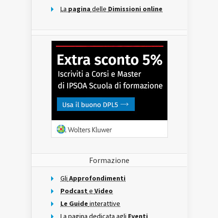
La
pagina
delle
Dimissioni online
Formazione
Gli
Approfondimenti
Podcast
e
Video
Le Guide
interattive
La pagina dedicata agli
Eventi