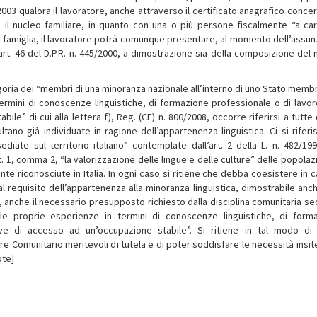
76/2003 qualora il lavoratore, anche attraverso il certificato anagrafico conc
re il nucleo familiare, in quanto con una o più persone fiscalmente “a cari
di famiglia, il lavoratore potrà comunque presentare, al momento dell’assun
l’art. 46 del D.P.R. n. 445/2000, a dimostrazione sia della composizione del 
goria dei “membri di una minoranza nazionale all’interno di uno Stato memb
ermini di conoscenze linguistiche, di formazione professionale o di lavor
le” di cui alla lettera f), Reg. (CE) n. 800/2008, occorre riferirsi a tutte 
tano già individuate in ragione dell’appartenenza linguistica. Ci si riferis
ediate sul territorio italiano” contemplate dall’art. 2 della L. n. 482/19
t. 1, comma 2, “la valorizzazione delle lingue e delle culture” delle popolazi
nte riconosciute in Italia. In ogni caso si ritiene che debba coesistere in 
l requisito dell’appartenenza alla minoranza linguistica, dimostrabile anc
000, anche il necessario presupposto richiesto dalla disciplina comunitaria s
 le proprie esperienze in termini di conoscenze linguistiche, di form
ive di accesso ad un’occupazione stabile”. Si ritiene in tal modo di
re Comunitario meritevoli di tutela e di poter soddisfare le necessità insite
ote]