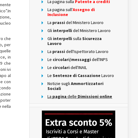
La pagina sulla
Patente a crediti
ernente
La pagina sull'
Assegno di
co”.In
Inclusione
zione,
La
prassi
del Ministero Lavoro
nucleo
Gli
interpelli
del Ministero Lavoro
ro che
Gli
interpelli
sulla
Sicurezza
Lavoro
o, per
quelle
La
prassi
dell'Ispettorato Lavoro
ce, in
Le
circolari/messaggi
dell'INPS
99 che
Le
circolari
dell'INAIL
oni ivi
capo al
Le
Sentenze di Cassazione
Lavoro
he con
Notizie sugli
Ammortizzatori
econdo
Sociali
azione
La
pagina
delle
Dimissioni online
 poter
 nella