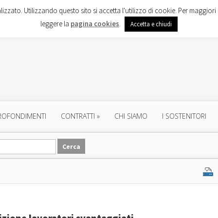
lizzato. Utilizzando questo sito si accetta l'utilizzo di cookie. Per maggiori 
leggere la
pagina cookies
.
Accetta e chiudi
ROFONDIMENTI
CONTRATTI
»
CHI SIAMO
I SOSTENITORI
nizione lavoratori svantaggiati