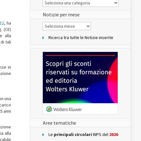
Le
Notizie
del
sito
Notizie per mese
012
, ha
Notizie
per
g. (CE)
mese
e alla
Ricerca tra tutte le Notizie inserite
i tali
nze in
azione
on una
 carico
25 anni
Aree tematiche
sizione
a alla
Le
principali circolari
INPS del
2026
icabile