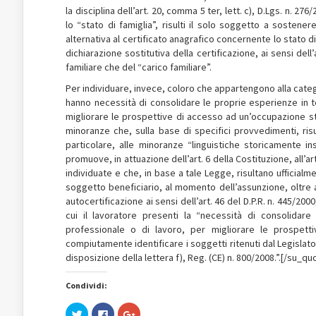
la disciplina dell’art. 20, comma 5 ter, lett. c), D.Lgs. n. 2
lo “stato di famiglia”, risulti il solo soggetto a sostene
alternativa al certificato anagrafico concernente lo stato 
dichiarazione sostitutiva della certificazione, ai sensi del
familiare che del “carico familiare”.
Per individuare, invece, coloro che appartengono alla cate
hanno necessità di consolidare le proprie esperienze in t
migliorare le prospettive di accesso ad un’occupazione stabi
minoranze che, sulla base di specifici provvedimenti, risul
particolare, alle minoranze “linguistiche storicamente ins
promuove, in attuazione dell’art. 6 della Costituzione, all’ar
individuate e che, in base a tale Legge, risultano ufficialme
soggetto beneficiario, al momento dell’assunzione, oltre a
autocertificazione ai sensi dell’art. 46 del D.P.R. n. 445/2
cui il lavoratore presenti la “necessità di consolidare
professionale o di lavoro, per migliorare le prospett
compiutamente identificare i soggetti ritenuti dal Legislato
disposizione della lettera f), Reg. (CE) n. 800/2008.”.[/su_qu
Condividi:
Fai
Fai
Fai