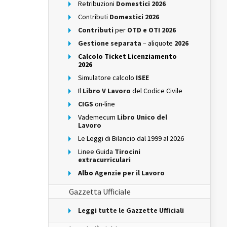
Retribuzioni
Domestici 2026
Contributi
Domestici 2026
Contributi
per
OTD e OTI 2026
Gestione separata
– aliquote
2026
Calcolo Ticket Licenziamento
2026
Simulatore calcolo
ISEE
Il
Libro V Lavoro
del Codice Civile
CIGS
on-line
Vademecum
Libro Unico del
Lavoro
Le Leggi di Bilancio dal 1999 al 2026
Linee Guida
Tirocini
extracurriculari
Albo
Agenzie per il Lavoro
Gazzetta Ufficiale
Leggi tutte le Gazzette Ufficiali