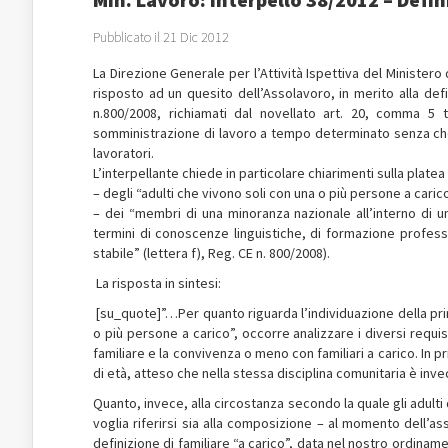
Pubblicato il 21 Dic 2012
La Direzione Generale per l’Attività Ispettiva del Ministero 
risposto ad un quesito dell’Assolavoro, in merito alla definiz
n.800/2008, richiamati dal novellato art. 20, comma 5 te
somministrazione di lavoro a tempo determinato senza che d
lavoratori.
L’interpellante chiede in particolare chiarimenti sulla platea
– degli “adulti che vivono soli con una o più persone a carico
– dei “membri di una minoranza nazionale all’interno di
termini di conoscenze linguistiche, di formazione profess
stabile” (lettera f), Reg. CE n. 800/2008).
La risposta in sintesi:
[su_quote]”…Per quanto riguarda l’individuazione della prim
o più persone a carico”, occorre analizzare i diversi requisi
familiare e la convivenza o meno con familiari a carico. In p
di età, atteso che nella stessa disciplina comunitaria è inve
Quanto, invece, alla circostanza secondo la quale gli adulti 
voglia riferirsi sia alla composizione – al momento dell’as
definizione di familiare “a carico”, data nel nostro ordinamen