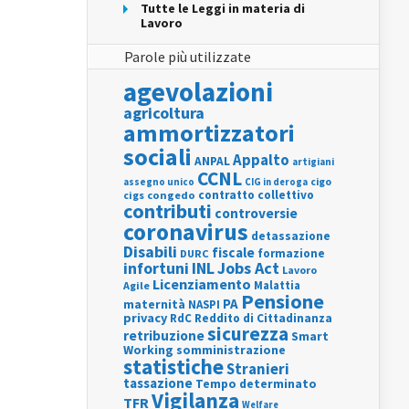
Tutte le Leggi in materia di
Lavoro
Parole più utilizzate
agevolazioni
agricoltura
ammortizzatori
sociali
Appalto
ANPAL
artigiani
CCNL
assegno unico
cigo
CIG in deroga
contratto collettivo
cigs
congedo
contributi
controversie
coronavirus
detassazione
Disabili
fiscale
formazione
DURC
INL
Jobs Act
infortuni
Lavoro
Licenziamento
Agile
Malattia
Pensione
PA
maternità
NASPI
privacy
RdC
Reddito di Cittadinanza
sicurezza
retribuzione
Smart
Working
somministrazione
statistiche
Stranieri
tassazione
Tempo determinato
Vigilanza
TFR
Welfare