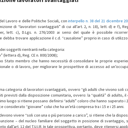
del Lavoro e delle Politiche Sociali, con
interpello n. 38 del 21 dicembre 2
ione di “lavoratori svantaggiati” di cui all’art. 2, n. 18), lett. d) e f), Re
r, lett. c), D.Lgs. n. 276/2003 ai sensi del quale è possibile ricorrer
ebba trovare applicazione il c.d. “causalone” proprio in caso di utilizzo d
 dei soggetti rientranti nella categoria:
” (lettera d), Reg. CE n. 800/2008);
 uno Stato membro che hanno necessità di consolidare le proprie esperie
ionale o di lavoro, per migliorare le prospettive di accesso ad un’occup
a categoria di lavoratori svantaggiati, ovvero “gli adulti che vivono soli c
ti previsti dalla disposizione comunitaria, ovvero: la “qualità” di adulto, il
rimo luogo si ritiene possano definirsi “adulti” coloro che hanno superato i 
ce considerato “giovane” colui che ha un’età compresa tra i 15 e i 25 anni.
devono vivere “soli con una o più persone a carico”, si ritiene che la dispo
sunzione – del nucleo familiare del soggetto in posizione di svantaggio, si
to dall’art. 12 del T.U.I.R. In tale prospettiva, pertanto, deve ritenersi appl