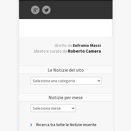
diretto da
Eufranio Massi
ideato e curato da
Roberto Camera
Le Notizie del sito
Le
Notizie
del
sito
Notizie per mese
Notizie
per
mese
Ricerca tra tutte le Notizie inserite