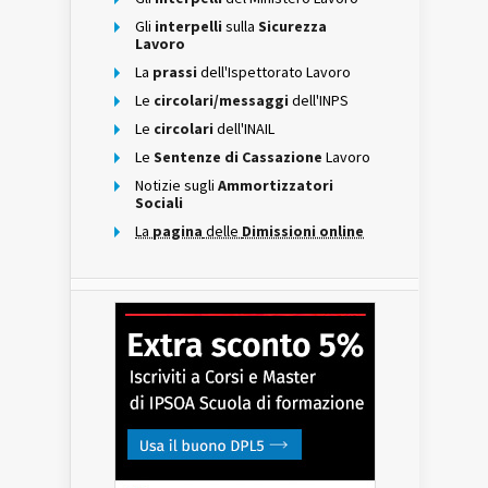
Gli
interpelli
sulla
Sicurezza
Lavoro
La
prassi
dell'Ispettorato Lavoro
Le
circolari/messaggi
dell'INPS
Le
circolari
dell'INAIL
Le
Sentenze di Cassazione
Lavoro
Notizie sugli
Ammortizzatori
Sociali
La
pagina
delle
Dimissioni online