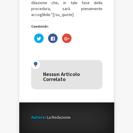
dilazione che, in tale fase della
procedura, sarà pienamente
accoglibile.”[/su_quote]
Condividi:
Fai
Fai
Fai
clic
clic
clic
qui
per
qui
per
condividere
per
condividere
su
condividere
su
Facebook
su
Twitter
(Si
Google+
(Si
apre
(Si
apre
in
apre
in
una
in
una
nuova
una
Nessun Articolo
nuova
finestra)
nuova
Correlato
finestra)
finestra)
Autore:
La Redazione