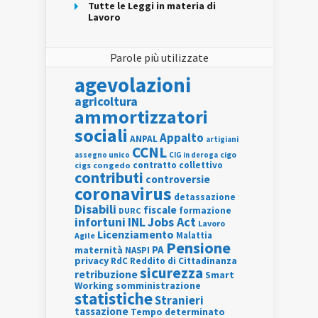
Tutte le Leggi in materia di
Lavoro
Parole più utilizzate
agevolazioni
agricoltura
ammortizzatori
sociali
Appalto
ANPAL
artigiani
CCNL
assegno unico
cigo
CIG in deroga
contratto collettivo
cigs
congedo
contributi
controversie
coronavirus
detassazione
Disabili
fiscale
formazione
DURC
INL
Jobs Act
infortuni
Lavoro
Licenziamento
Agile
Malattia
Pensione
PA
maternità
NASPI
privacy
RdC
Reddito di Cittadinanza
sicurezza
retribuzione
Smart
Working
somministrazione
statistiche
Stranieri
tassazione
Tempo determinato