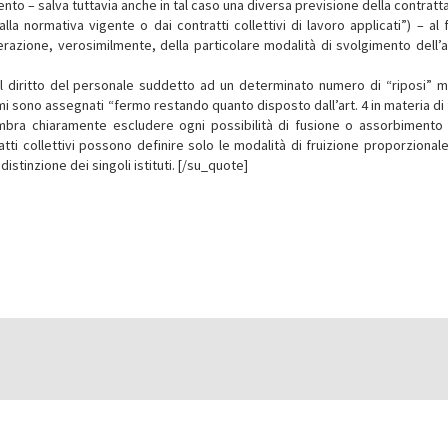
to – salva tuttavia anche in tal caso una diversa previsione della contratt
la normativa vigente o dai contratti collettivi di lavoro applicati”) – al f
razione, verosimilmente, della particolare modalità di svolgimento dell’at
 diritto del personale suddetto ad un determinato numero di “riposi” me
 sono assegnati “fermo restando quanto disposto dall’art. 4 in materia di f
mbra chiaramente escludere ogni possibilità di fusione o assorbimento d
ratti collettivi possono definire solo le modalità di fruizione proporzional
istinzione dei singoli istituti. [/su_quote]