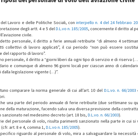
 del Lavoro e delle Politiche Sociali, con
interpello n. 4 del 24 febbraio 2
pretazione degli artt. 4 e 5 del
D.L.vo n. 185/2005
, concernente il diritto al 
l’aviazione civile.
detto personale, il diritto a ferie annuali retribuite “di almeno 4 settiman
i collettivi di lavoro applicati”, il cui periodo “non può essere sostitu
e del rapporto di lavoro”.
rsonale, il diritto a “giorni liberi da ogni tipo di servizio e di riserva (…
dario e comunque di almeno 96 giorni locali per ciascun anno di calendari
dalla legislazione vigente (…)”.
uno comparare la norma generale di cui all’art. 10 del
D.L.vo. n. 66/2003
ori.
he una parte del periodo annuale di ferie retribuite (due settimane su qu
ne della maturazione, facendo salva una diversa previsione della contratt
tro sanzionato nel medesimo decreto (art. 18 bis,
D.L.vo. n. 66/2003
).
rie del personale di volo, risulta parimenti sanzionato nella parte in cui si v
 (cfr. art. 8 e 4, comma 1,
D.L.vo n. 185/2005
).
ecifico riguardo al personale di volo, mira a salvaguardare la necessità 