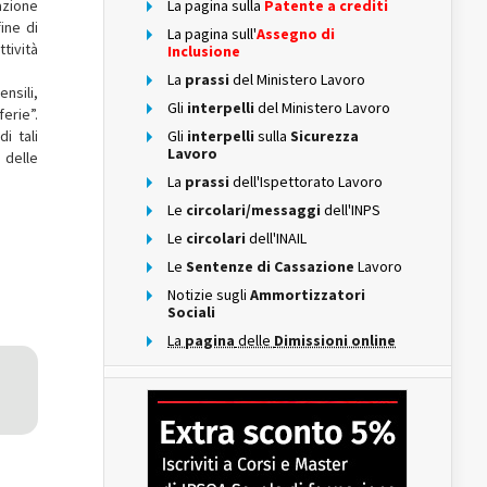
azione
La pagina sulla
Patente a crediti
ine di
La pagina sull'
Assegno di
tività
Inclusione
La
prassi
del Ministero Lavoro
nsili,
Gli
interpelli
del Ministero Lavoro
erie”.
i tali
Gli
interpelli
sulla
Sicurezza
Lavoro
e delle
La
prassi
dell'Ispettorato Lavoro
Le
circolari/messaggi
dell'INPS
Le
circolari
dell'INAIL
Le
Sentenze di Cassazione
Lavoro
Notizie sugli
Ammortizzatori
Sociali
La
pagina
delle
Dimissioni online