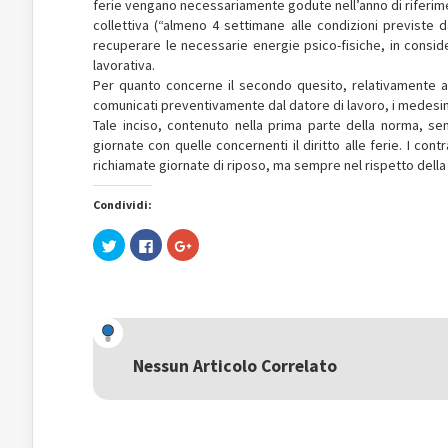
ferie vengano necessariamente godute nell’anno di riferimen
collettiva (“almeno 4 settimane alle condizioni previste dal
recuperare le necessarie energie psico-fisiche, in conside
lavorativa.
Per quanto concerne il secondo quesito, relativamente al
comunicati preventivamente dal datore di lavoro, i medesimi
Tale inciso, contenuto nella prima parte della norma, se
giornate con quelle concernenti il diritto alle ferie. I cont
richiamate giornate di riposo, ma sempre nel rispetto della d
Condividi:
Fai
Fai
Fai
clic
clic
clic
qui
per
qui
per
condividere
per
condividere
su
condividere
su
Facebook
su
Twitter
(Si
Google+
(Si
apre
(Si
apre
in
apre
in
una
in
una
nuova
una
Nessun Articolo Correlato
nuova
finestra)
nuova
finestra)
finestra)