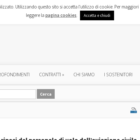
lizzato. Utilizzando questo sito si accetta l'utilizzo di cookie. Per maggiori 
leggere la
pagina cookies
.
Accetta e chiudi
ROFONDIMENTI
CONTRATTI
»
CHI SIAMO
I SOSTENITORI
 riposi del personale di volo dell’aviazione civile