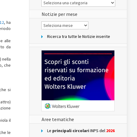
Le
Notizie
del
sito
Notizie per mese
012
, ha
Notizie
per
periodo
mese
Ricerca tra tutte le Notizie inserite
e alle
ito da
) nella
o, che
che si
attro)
azione
Aree tematiche
iola il
Le
principali circolari
INPS del
2026
che le