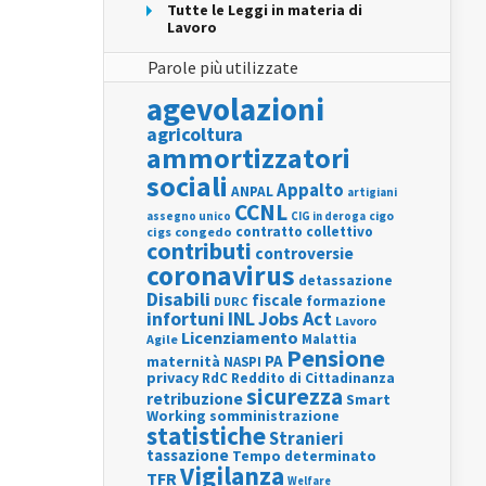
Tutte le Leggi in materia di
Lavoro
Parole più utilizzate
agevolazioni
agricoltura
ammortizzatori
sociali
Appalto
ANPAL
artigiani
CCNL
assegno unico
cigo
CIG in deroga
contratto collettivo
cigs
congedo
contributi
controversie
coronavirus
detassazione
Disabili
fiscale
formazione
DURC
INL
Jobs Act
infortuni
Lavoro
Licenziamento
Agile
Malattia
Pensione
PA
maternità
NASPI
privacy
RdC
Reddito di Cittadinanza
sicurezza
retribuzione
Smart
Working
somministrazione
statistiche
Stranieri
tassazione
Tempo determinato
Vigilanza
TFR
Welfare