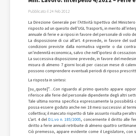
Pubblicato il 24 Feb 2012
La Direzione Generale per l’Attività Ispettiva del Ministero
risposto ad un quesito dell’UGL Trasporti, in merito all’inter
annuale di ferie e ai riposi in favore del personale di volo del
La disposizione di cui all’art. 4 prevede, in favore del sud
condizioni previste dalla normativa vigente o dai contratt
un’indennità economica, salvo che nell’ipotesi di cessazion
La successiva disposizione prevede, in favore del medesimo pe
misura di almeno 7 giorni locali per ciascun mese di calen
possono comprendere eventuali periodi di riposo prescritti 
La risposta in sintesi:
[su_quote]”…Con riguardo al primo quesito appare opport
riferisce alle ferie del personale dipendente degli altri sett
Tale ultima norma specifica espressamente la possibilità c
possa essere goduto anche nei 18 mesi successivi al termi
collettiva; il mancato rispetto di tale assunto risulta peral
L’art. 4 del
D.L.vo n. 185/2005
, concernente il diritto alle fe
diritto a ferie annuali retribuite di almeno quattro settimane
Ciò premesso, appare evidente come il Legislatore, con sp