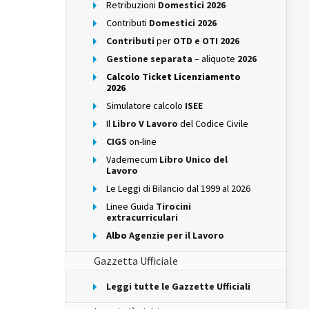
Retribuzioni
Domestici 2026
Contributi
Domestici 2026
Contributi
per
OTD e OTI 2026
Gestione separata
– aliquote
2026
Calcolo Ticket Licenziamento
2026
Simulatore calcolo
ISEE
Il
Libro V Lavoro
del Codice Civile
CIGS
on-line
Vademecum
Libro Unico del
Lavoro
Le Leggi di Bilancio dal 1999 al 2026
Linee Guida
Tirocini
extracurriculari
Albo
Agenzie per il Lavoro
Gazzetta Ufficiale
Leggi tutte le Gazzette Ufficiali