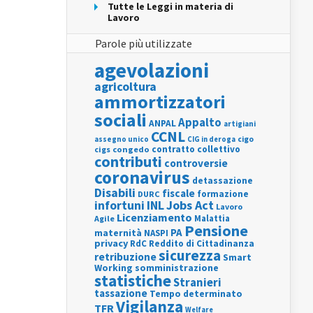
Tutte le Leggi in materia di
Lavoro
Parole più utilizzate
agevolazioni
agricoltura
ammortizzatori
sociali
Appalto
ANPAL
artigiani
CCNL
assegno unico
cigo
CIG in deroga
contratto collettivo
cigs
congedo
contributi
controversie
coronavirus
detassazione
Disabili
fiscale
formazione
DURC
INL
Jobs Act
infortuni
Lavoro
Licenziamento
Agile
Malattia
Pensione
PA
maternità
NASPI
privacy
RdC
Reddito di Cittadinanza
sicurezza
retribuzione
Smart
Working
somministrazione
statistiche
Stranieri
tassazione
Tempo determinato
Vigilanza
TFR
Welfare