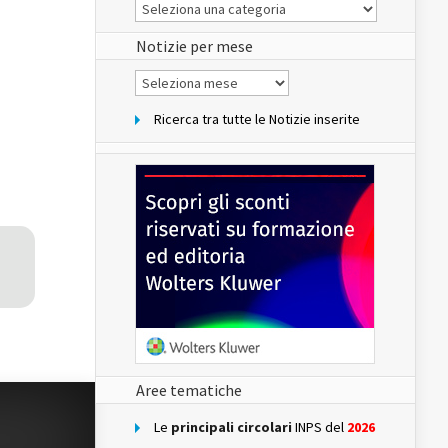
Le
Notizie
del
sito
Notizie per mese
Notizie
per
mese
Ricerca tra tutte le Notizie inserite
Aree tematiche
Le
principali circolari
INPS del
2026