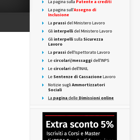
La pagina sulla
Patente a crediti
La pagina sull'
Assegno di
Inclusione
La
prassi
del Ministero Lavoro
Gli
interpelli
del Ministero Lavoro
Gli
interpelli
sulla
Sicurezza
Lavoro
La
prassi
dell'Ispettorato Lavoro
Le
circolari/messaggi
dell'INPS
Le
circolari
dell'INAIL
Le
Sentenze di Cassazione
Lavoro
Notizie sugli
Ammortizzatori
Sociali
La
pagina
delle
Dimissioni online