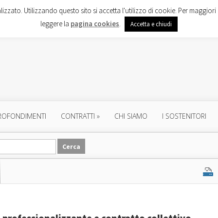
lizzato. Utilizzando questo sito si accetta l'utilizzo di cookie. Per maggiori 
leggere la
pagina cookies
.
Accetta e chiudi
ROFONDIMENTI
CONTRATTI
»
CHI SIAMO
I SOSTENITORI
 professionalizzante e contratto collettivo