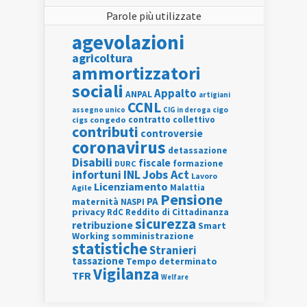
Parole più utilizzate
agevolazioni
agricoltura
ammortizzatori
sociali
Appalto
ANPAL
artigiani
CCNL
assegno unico
cigo
CIG in deroga
contratto collettivo
cigs
congedo
contributi
controversie
coronavirus
detassazione
Disabili
fiscale
formazione
DURC
INL
Jobs Act
infortuni
Lavoro
Licenziamento
Agile
Malattia
Pensione
PA
maternità
NASPI
privacy
RdC
Reddito di Cittadinanza
sicurezza
retribuzione
Smart
Working
somministrazione
statistiche
Stranieri
tassazione
Tempo determinato
Vigilanza
TFR
Welfare