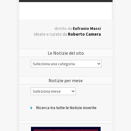
diretto da
Eufranio Massi
ideato e curato da
Roberto Camera
Le Notizie del sito
Le
Notizie
del
sito
Notizie per mese
Notizie
per
mese
Ricerca tra tutte le Notizie inserite