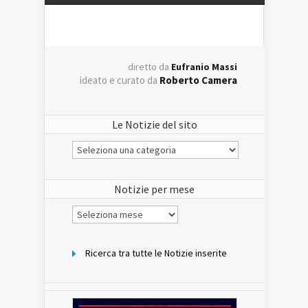
diretto da
Eufranio Massi
ideato e curato da
Roberto Camera
Le Notizie del sito
Le
Notizie
del
sito
Notizie per mese
Notizie
per
mese
Ricerca tra tutte le Notizie inserite