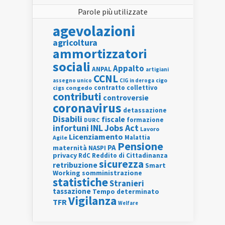
Parole più utilizzate
agevolazioni
agricoltura
ammortizzatori
sociali
Appalto
ANPAL
artigiani
CCNL
assegno unico
cigo
CIG in deroga
contratto collettivo
cigs
congedo
contributi
controversie
coronavirus
detassazione
Disabili
fiscale
formazione
DURC
INL
Jobs Act
infortuni
Lavoro
Licenziamento
Agile
Malattia
Pensione
PA
maternità
NASPI
privacy
RdC
Reddito di Cittadinanza
sicurezza
retribuzione
Smart
Working
somministrazione
statistiche
Stranieri
tassazione
Tempo determinato
Vigilanza
TFR
Welfare