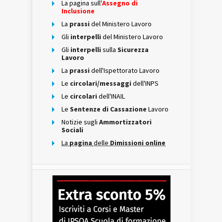
La pagina sull'
Assegno di
Inclusione
La
prassi
del Ministero Lavoro
Gli
interpelli
del Ministero Lavoro
Gli
interpelli
sulla
Sicurezza
Lavoro
La
prassi
dell'Ispettorato Lavoro
Le
circolari/messaggi
dell'INPS
Le
circolari
dell'INAIL
Le
Sentenze di Cassazione
Lavoro
Notizie sugli
Ammortizzatori
Sociali
La
pagina
delle
Dimissioni online