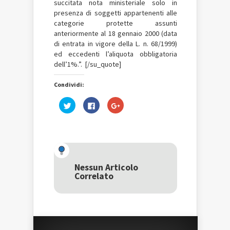
succitata nota ministeriale solo in
presenza di soggetti appartenenti alle
categorie protette assunti
anteriormente al 18 gennaio 2000 (data
di entrata in vigore della L. n. 68/1999)
ed eccedenti l’aliquota obbligatoria
dell’1%.”. [/su_quote]
Condividi:
Fai
Fai
Fai
clic
clic
clic
qui
per
qui
per
condividere
per
condividere
su
condividere
su
Facebook
su
Twitter
(Si
Google+
(Si
apre
(Si
apre
in
apre
in
una
in
una
nuova
una
Nessun Articolo
nuova
finestra)
nuova
Correlato
finestra)
finestra)