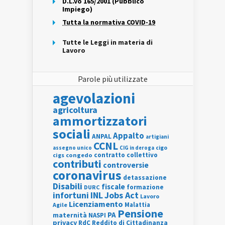
D.L.vo 165/2001 (Pubblico
Impiego)
Tutta la normativa COVID-19
Tutte le Leggi in materia di
Lavoro
Parole più utilizzate
agevolazioni
agricoltura
ammortizzatori
sociali
Appalto
ANPAL
artigiani
CCNL
assegno unico
cigo
CIG in deroga
contratto collettivo
cigs
congedo
contributi
controversie
coronavirus
detassazione
Disabili
fiscale
formazione
DURC
INL
Jobs Act
infortuni
Lavoro
Licenziamento
Agile
Malattia
Pensione
PA
maternità
NASPI
privacy
RdC
Reddito di Cittadinanza