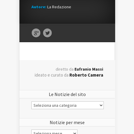
Autore:
La Redazione
diretto da
Eufranio Massi
ideato e curato da
Roberto Camera
Le Notizie del sito
Le
Notizie
del
sito
Notizie per mese
Notizie