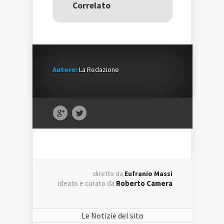
nuova
finestra)
nuova
Correlato
finestra)
finestra)
Autore:
La Redazione
diretto da
Eufranio Massi
ideato e curato da
Roberto Camera
Le Notizie del sito