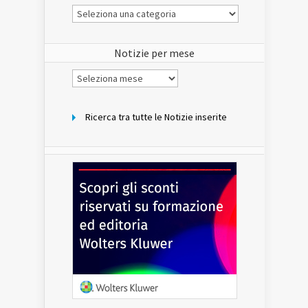
Le
Notizie
del
sito
Notizie per mese
Notizie
per
mese
Ricerca tra tutte le Notizie inserite