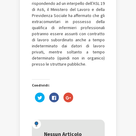
rispondendo ad un interpello dell’ASL 19
di Asti, il Ministero del Lavoro e della
Previdenza Sociale ha affermato che gli
extracomunitari in possesso della
qualifica di infermieri professionali
potranno essere assunti con contratto
di lavoro subordinato anche a tempo
indeterminato dai datori di lavoro
privati, mentre soltanto a tempo
determinato (quindi non in organico)
presso le strutture pubbliche.
Condividi:
Fai
Fai
Fai
clic
clic
clic
qui
per
qui
per
condividere
per
condividere
su
condividere
su
Facebook
su
Twitter
(Si
Google+
(Si
apre
(Si
apre
in
apre
in
una
in
una
nuova
una
Nessun Articolo