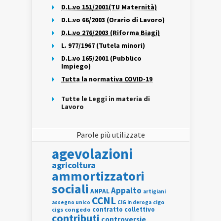
D.L.vo 151/2001(TU Maternità)
D.L.vo 66/2003 (Orario di Lavoro)
D.L.vo 276/2003 (Riforma Biagi)
L. 977/1967 (Tutela minori)
D.L.vo 165/2001 (Pubblico
Impiego)
Tutta la normativa COVID-19
Tutte le Leggi in materia di
Lavoro
Parole più utilizzate
agevolazioni
agricoltura
ammortizzatori
sociali
Appalto
ANPAL
artigiani
CCNL
assegno unico
cigo
CIG in deroga
contratto collettivo
cigs
congedo
contributi
controversie