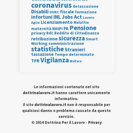
coronavirus
detassazione
Disabili
fiscale
formazione
DURC
INL
Jobs Act
infortuni
Lavoro
Licenziamento
Agile
Malattia
Pensione
PA
maternità
NASPI
privacy
RdC
Reddito di Cittadinanza
sicurezza
retribuzione
Smart
Working
somministrazione
statistiche
Stranieri
tassazione
Tempo determinato
Vigilanza
TFR
Welfare
Le informazioni contenute nel sito
dottrinalavoro.it
hanno carattere unicamente
informativo.
Il sito
dottrinalavoro.it
non è responsabile per
qualsiasi danno o problema causato da questo
servizio.
© 2014 Dottrina Per il Lavoro -
Privacy