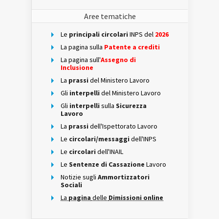
Aree tematiche
Le
principali circolari
INPS del
2026
La pagina sulla
Patente a crediti
La pagina sull'
Assegno di
Inclusione
La
prassi
del Ministero Lavoro
Gli
interpelli
del Ministero Lavoro
Gli
interpelli
sulla
Sicurezza
Lavoro
La
prassi
dell'Ispettorato Lavoro
Le
circolari/messaggi
dell'INPS
Le
circolari
dell'INAIL
Le
Sentenze di Cassazione
Lavoro
Notizie sugli
Ammortizzatori
Sociali
La
pagina
delle
Dimissioni online