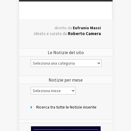
diretto da
Eufranio Massi
ideato e curato da
Roberto Camera
Le Notizie del sito
Le
Notizie
del
sito
Notizie per mese
Notizie
per
mese
Ricerca tra tutte le Notizie inserite