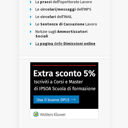
La
prassi
dell'Ispettorato Lavoro
Le
circolari/messaggi
dell'INPS
Le
circolari
dell'INAIL
Le
Sentenze di Cassazione
Lavoro
Notizie sugli
Ammortizzatori
Sociali
La
pagina
delle
Dimissioni online