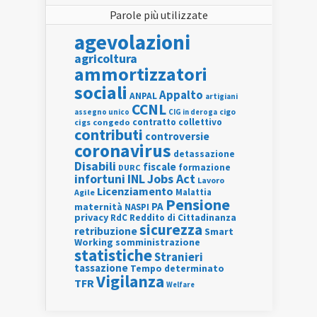
Parole più utilizzate
agevolazioni
agricoltura
ammortizzatori
sociali
Appalto
ANPAL
artigiani
CCNL
assegno unico
cigo
CIG in deroga
contratto collettivo
cigs
congedo
contributi
controversie
coronavirus
detassazione
Disabili
fiscale
formazione
DURC
INL
Jobs Act
infortuni
Lavoro
Licenziamento
Agile
Malattia
Pensione
PA
maternità
NASPI
privacy
RdC
Reddito di Cittadinanza
sicurezza
retribuzione
Smart
Working
somministrazione
statistiche
Stranieri
tassazione
Tempo determinato
Vigilanza
TFR
Welfare