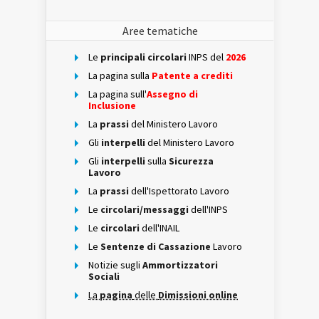
Aree tematiche
Le
principali circolari
INPS del
2026
La pagina sulla
Patente a crediti
La pagina sull'
Assegno di
Inclusione
La
prassi
del Ministero Lavoro
Gli
interpelli
del Ministero Lavoro
Gli
interpelli
sulla
Sicurezza
Lavoro
La
prassi
dell'Ispettorato Lavoro
Le
circolari/messaggi
dell'INPS
Le
circolari
dell'INAIL
Le
Sentenze di Cassazione
Lavoro
Notizie sugli
Ammortizzatori
Sociali
La
pagina
delle
Dimissioni online