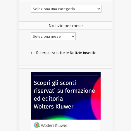
Le
Notizie
del
sito
Notizie per mese
Notizie
per
mese
Ricerca tra tutte le Notizie inserite