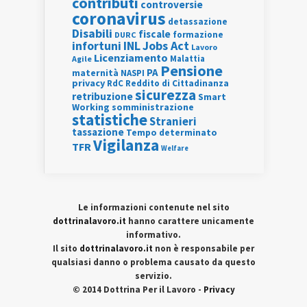
contributi
controversie
coronavirus
detassazione
Disabili
fiscale
formazione
DURC
INL
Jobs Act
infortuni
Lavoro
Licenziamento
Agile
Malattia
Pensione
PA
maternità
NASPI
privacy
RdC
Reddito di Cittadinanza
sicurezza
retribuzione
Smart
Working
somministrazione
statistiche
Stranieri
tassazione
Tempo determinato
Vigilanza
TFR
Welfare
Le informazioni contenute nel sito
dottrinalavoro.it
hanno carattere unicamente
informativo.
Il sito
dottrinalavoro.it
non è responsabile per
qualsiasi danno o problema causato da questo
servizio.
© 2014 Dottrina Per il Lavoro -
Privacy