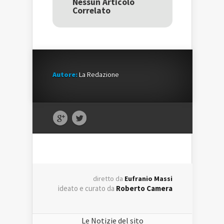
Nessun Articolo
nuova
finestra)
nuova
Correlato
finestra)
finestra)
Autore:
La Redazione
diretto da
Eufranio Massi
ideato e curato da
Roberto Camera
Le Notizie del sito