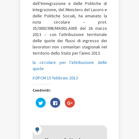
dell’Immigrazione e delle Politiche di
Integrazione, del Ministero del Lavoro e
delle Politiche Sociali, ha emanato la
nota circolare – prot.
35/0001998/MA001.A005 del 26 marzo
2013 – con l’attribuzione territoriale
delle quote dei flussi di ingresso dei
lavoratori non comunitari stagionali nel
territorio dello Stato per l’anno 2013.
la circolare per l’attribuzione delle
quote
il DPCM 15 febbraio 2013
Condividi:
Fai
Fai
Fai
clic
clic
clic
qui
per
qui
per
condividere
per
condividere
su
condividere
su
Facebook
su
Twitter
(Si
Google+
(Si
apre
(Si
apre
in
apre
in
una
in
una
nuova
una