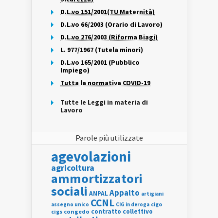
D.L.vo 151/2001(TU Maternità)
D.L.vo 66/2003 (Orario di Lavoro)
D.L.vo 276/2003 (Riforma Biagi)
L. 977/1967 (Tutela minori)
D.L.vo 165/2001 (Pubblico
Impiego)
Tutta la normativa COVID-19
Tutte le Leggi in materia di
Lavoro
Parole più utilizzate
agevolazioni
agricoltura
ammortizzatori
sociali
Appalto
ANPAL
artigiani
CCNL
assegno unico
cigo
CIG in deroga
contratto collettivo
cigs
congedo