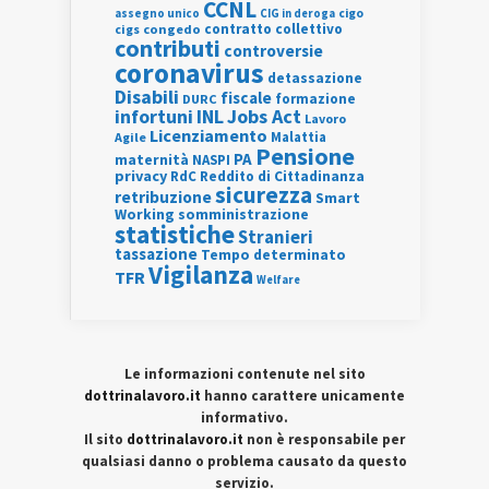
CCNL
assegno unico
cigo
CIG in deroga
contratto collettivo
cigs
congedo
contributi
controversie
coronavirus
detassazione
Disabili
fiscale
formazione
DURC
INL
Jobs Act
infortuni
Lavoro
Licenziamento
Agile
Malattia
Pensione
PA
maternità
NASPI
privacy
RdC
Reddito di Cittadinanza
sicurezza
retribuzione
Smart
Working
somministrazione
statistiche
Stranieri
tassazione
Tempo determinato
Vigilanza
TFR
Welfare
Le informazioni contenute nel sito
dottrinalavoro.it
hanno carattere unicamente
informativo.
Il sito
dottrinalavoro.it
non è responsabile per
qualsiasi danno o problema causato da questo
servizio.