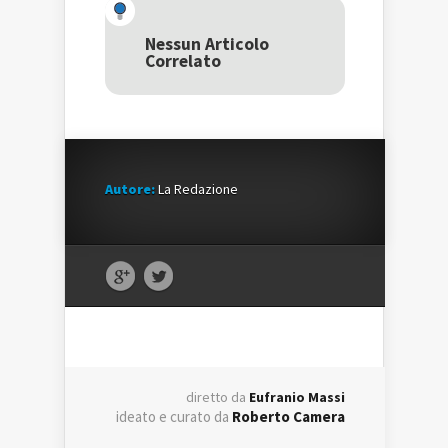
(Si
apre
(Si
apre
in
apre
in
una
in
una
nuova
una
Nessun Articolo
nuova
finestra)
nuova
Correlato
finestra)
finestra)
Autore:
La Redazione
diretto da
Eufranio Massi
ideato e curato da
Roberto Camera