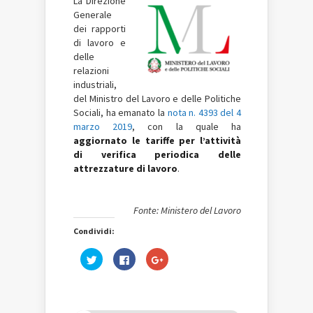
La Direzione
Generale
dei rapporti
di lavoro e
delle
relazioni
industriali,
del Ministro del Lavoro e delle Politiche
Sociali, ha emanato la
nota n. 4393 del 4
marzo 2019
, con la quale ha
aggiornato le tariffe per l’attività
di verifica periodica delle
attrezzature di lavoro
.
Fonte: Ministero del Lavoro
Condividi:
Fai
Fai
Fai
clic
clic
clic
qui
per
qui
per
condividere
per
condividere
su
condividere
su
Facebook
su
Twitter
(Si
Google+