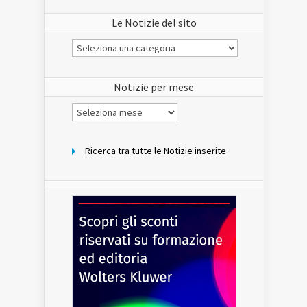
Le Notizie del sito
Le
Notizie
del
sito
Notizie per mese
Notizie
per
mese
Ricerca tra tutte le Notizie inserite