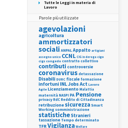
Tutte le Leggi in materia di
Lavoro
Parole più utilizzate
agevolazioni
agricoltura
ammortizzatori
sociali
Appalto
ANPAL
artigiani
CCNL
assegno unico
cigo
CIG in deroga
contratto collettivo
cigs
congedo
contributi
controversie
coronavirus
detassazione
Disabili
fiscale
formazione
DURC
INL
Jobs Act
infortuni
Lavoro
Licenziamento
Agile
Malattia
Pensione
PA
maternità
NASPI
privacy
RdC
Reddito di Cittadinanza
sicurezza
retribuzione
Smart
Working
somministrazione
statistiche
Stranieri
tassazione
Tempo determinato
Vigilanza
TFR
Welfare