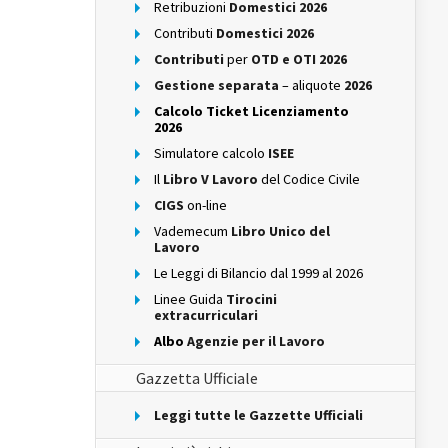
Retribuzioni
Domestici 2026
Contributi
Domestici 2026
Contributi
per
OTD e OTI 2026
Gestione separata
– aliquote
2026
Calcolo Ticket Licenziamento
2026
Simulatore calcolo
ISEE
Il
Libro V Lavoro
del Codice Civile
CIGS
on-line
Vademecum
Libro Unico del
Lavoro
Le Leggi di Bilancio dal 1999 al 2026
Linee Guida
Tirocini
extracurriculari
Albo
Agenzie per il Lavoro
Gazzetta Ufficiale
Leggi tutte le Gazzette Ufficiali