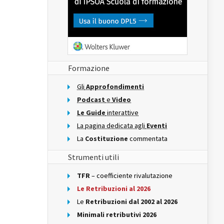
Formazione
Gli
Approfondimenti
Podcast
e
Video
Le Guide
interattive
La pagina dedicata agli
Eventi
La
Costituzione
commentata
Strumenti utili
TFR
– coefficiente rivalutazione
Le Retribuzioni al 2026
Le
Retribuzioni dal 2002 al 2026
Minimali retributivi 2026