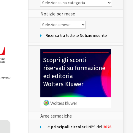
Le
Notizie
del
sito
Notizie per mese
Notizie
per
mese
Ricerca tra tutte le Notizie inserite
 Lavoro
Aree tematiche
Le
principali circolari
INPS del
2026