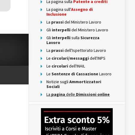
La pagina sulla
Patente a crediti
La pagina sull'
Assegno di
Inclusione
La
prassi
del Ministero Lavoro
Gli
interpelli
del Ministero Lavoro
Gli
interpelli
sulla
Sicurezza
Lavoro
La
prassi
dell'Ispettorato Lavoro
Le
circolari/messaggi
dell'INPS
Le
circolari
dell'INAIL
Le
Sentenze di Cassazione
Lavoro
Notizie sugli
Ammortizzatori
Sociali
La
pagina
delle
Dimissioni online