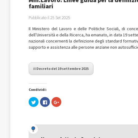
familiari
Pubblicato il 25 Set 2025
Il
Ministero del Lavoro e delle Politiche Sociali, di conce
dell’Università e della Ricerca, ha emanato, in data 19 set
nazionali concernenti la definizione degli standard formativi 
supporto e assistenza alle persone anziane non autosufficie
il Decreto del 19 settembre 2025
Condividi:
Fai
Fai
Fai
clic
clic
clic
qui
per
qui
per
condividere
per
condividere
su
condividere
su
Facebook
su
Twitter
(Si
Google+
(Si
apre
(Si
apre
in
apre
in
una
in
una
nuova
una