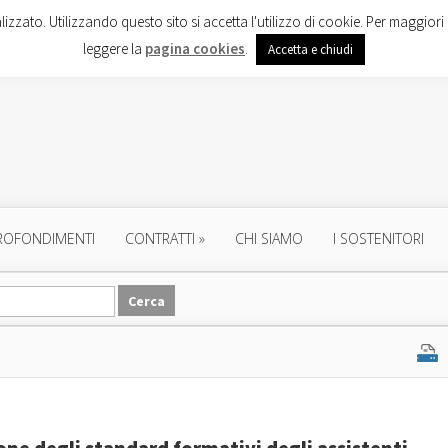
lizzato. Utilizzando questo sito si accetta l'utilizzo di cookie. Per maggiori 
leggere la
pagina cookies
.
Accetta e chiudi
ROFONDIMENTI
CONTRATTI
»
CHI SIAMO
I SOSTENITORI
one degli standard formativi degli assistenti