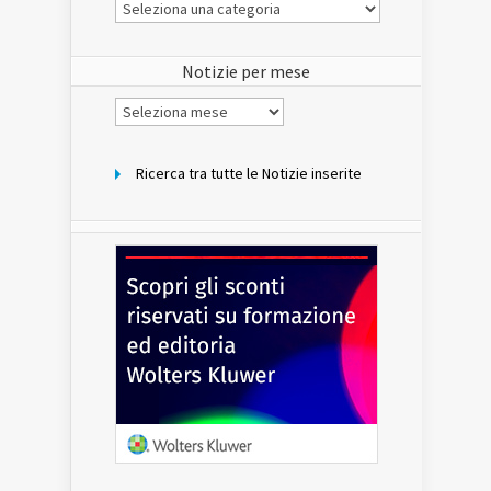
Le
Notizie
del
sito
Notizie per mese
Notizie
per
mese
Ricerca tra tutte le Notizie inserite