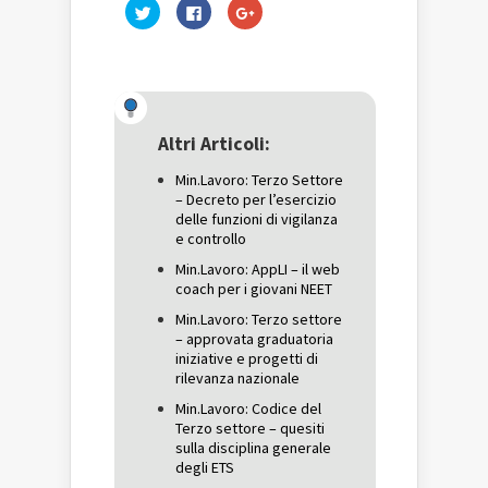
Fai
Fai
Fai
clic
clic
clic
qui
per
qui
per
condividere
per
condividere
su
condividere
su
Facebook
su
Twitter
(Si
Google+
(Si
apre
(Si
apre
in
apre
in
una
in
una
nuova
una
Altri Articoli:
nuova
finestra)
nuova
finestra)
finestra)
Min.Lavoro: Terzo Settore
– Decreto per l’esercizio
delle funzioni di vigilanza
e controllo
Min.Lavoro: AppLI – il web
coach per i giovani NEET
Min.Lavoro: Terzo settore
– approvata graduatoria
iniziative e progetti di
rilevanza nazionale
Min.Lavoro: Codice del
Terzo settore – quesiti
sulla disciplina generale
degli ETS