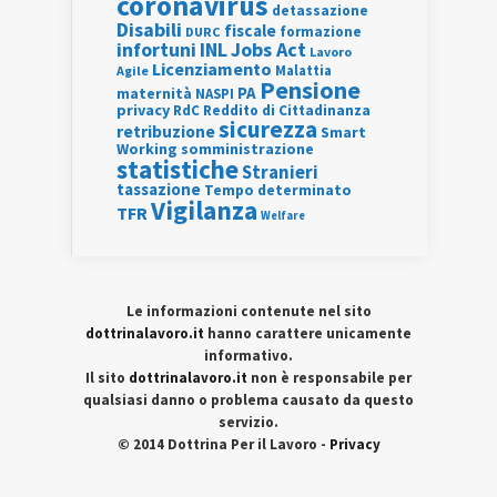
coronavirus
detassazione
Disabili
fiscale
formazione
DURC
INL
Jobs Act
infortuni
Lavoro
Licenziamento
Agile
Malattia
Pensione
PA
maternità
NASPI
privacy
RdC
Reddito di Cittadinanza
sicurezza
retribuzione
Smart
Working
somministrazione
statistiche
Stranieri
tassazione
Tempo determinato
Vigilanza
TFR
Welfare
Le informazioni contenute nel sito
dottrinalavoro.it
hanno carattere unicamente
informativo.
Il sito
dottrinalavoro.it
non è responsabile per
qualsiasi danno o problema causato da questo
servizio.
© 2014 Dottrina Per il Lavoro -
Privacy