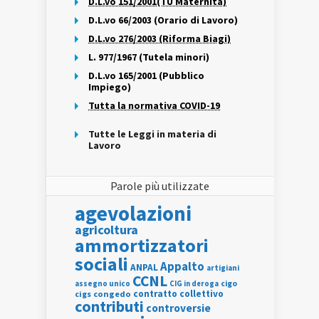
D.L.vo 151/2001(TU Maternità)
D.L.vo 66/2003 (Orario di Lavoro)
D.L.vo 276/2003 (Riforma Biagi)
L. 977/1967 (Tutela minori)
D.L.vo 165/2001 (Pubblico
Impiego)
Tutta la normativa COVID-19
Tutte le Leggi in materia di
Lavoro
Parole più utilizzate
agevolazioni
agricoltura
ammortizzatori
sociali
Appalto
ANPAL
artigiani
CCNL
assegno unico
cigo
CIG in deroga
contratto collettivo
cigs
congedo
contributi
controversie