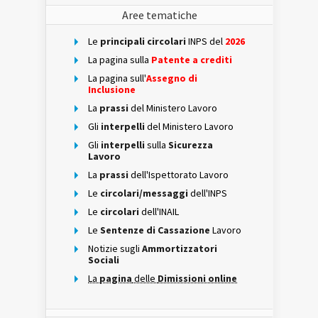
Aree tematiche
Le
principali circolari
INPS del
2026
La pagina sulla
Patente a crediti
La pagina sull'
Assegno di
Inclusione
La
prassi
del Ministero Lavoro
Gli
interpelli
del Ministero Lavoro
Gli
interpelli
sulla
Sicurezza
Lavoro
La
prassi
dell'Ispettorato Lavoro
Le
circolari/messaggi
dell'INPS
Le
circolari
dell'INAIL
Le
Sentenze di Cassazione
Lavoro
Notizie sugli
Ammortizzatori
Sociali
La
pagina
delle
Dimissioni online