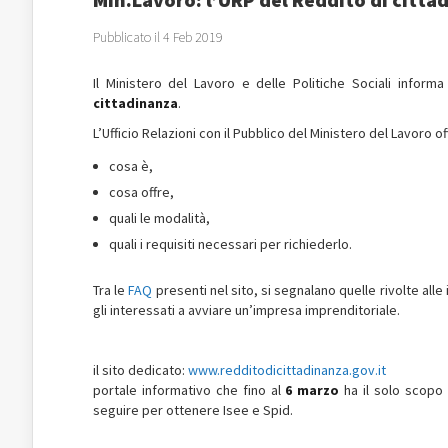
Pubblicato il 4 Feb 2019
Il Ministero del Lavoro e delle Politiche Sociali informa
cittadinanza
.
L’Ufficio Relazioni con il Pubblico del Ministero del Lavoro o
cosa è,
cosa offre,
quali le modalità,
quali i requisiti necessari per richiederlo.
Tra le
FAQ
presenti nel sito, si segnalano quelle rivolte all
gli interessati a avviare un’impresa imprenditoriale.
il sito dedicato:
www.redditodicittadinanza.gov.it
portale informativo che fino al
6 marzo
ha il solo scopo 
seguire per ottenere Isee e Spid.