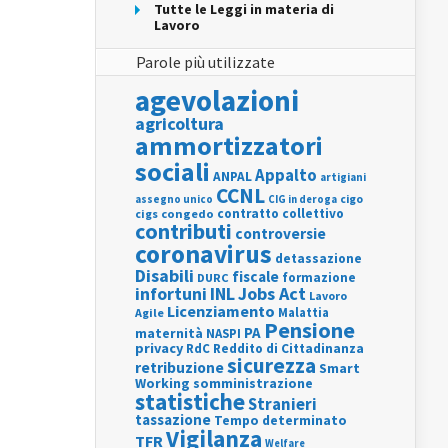
Tutte le Leggi in materia di
Lavoro
Parole più utilizzate
agevolazioni
agricoltura
ammortizzatori
sociali
Appalto
ANPAL
artigiani
CCNL
assegno unico
cigo
CIG in deroga
contratto collettivo
cigs
congedo
contributi
controversie
coronavirus
detassazione
Disabili
fiscale
formazione
DURC
INL
Jobs Act
infortuni
Lavoro
Licenziamento
Agile
Malattia
Pensione
PA
maternità
NASPI
privacy
RdC
Reddito di Cittadinanza
sicurezza
retribuzione
Smart
Working
somministrazione
statistiche
Stranieri
tassazione
Tempo determinato
Vigilanza
TFR
Welfare