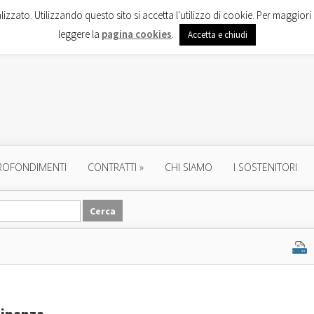
lizzato. Utilizzando questo sito si accetta l'utilizzo di cookie. Per maggiori 
leggere la
pagina cookies
.
Accetta e chiudi
ROFONDIMENTI
CONTRATTI
»
CHI SIAMO
I SOSTENITORI
dinanza