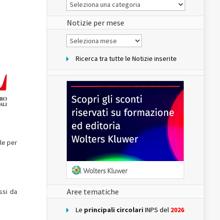
Le
Notizie
del
sito
Notizie per mese
Notizie
per
mese
Ricerca tra tutte le Notizie inserite
lle per
Aree tematiche
ssi da
Le
principali circolari
INPS del
2026