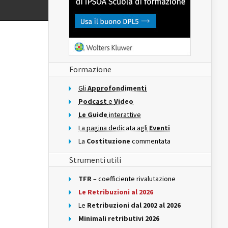
Formazione
Gli
Approfondimenti
Podcast
e
Video
Le Guide
interattive
La pagina dedicata agli
Eventi
La
Costituzione
commentata
Strumenti utili
TFR
– coefficiente rivalutazione
Le Retribuzioni al 2026
Le
Retribuzioni dal 2002 al 2026
Minimali retributivi 2026