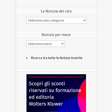
Le Notizie del sito
Le
Notizie
del
sito
Notizie per mese
Notizie
per
mese
Ricerca tra tutte le Notizie inserite