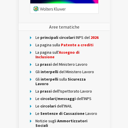
Aree tematiche
Le
principali circolari
INPS del
2026
La pagina sulla
Patente a crediti
La pagina sull'
Assegno di
Inclusione
La
prassi
del Ministero Lavoro
Gli
interpelli
del Ministero Lavoro
Gli
interpelli
sulla
Sicurezza
Lavoro
La
prassi
dell'Ispettorato Lavoro
Le
circolari/messaggi
dell'INPS
Le
circolari
dell'INAIL
Le
Sentenze di Cassazione
Lavoro
Notizie sugli
Ammortizzatori
Sociali