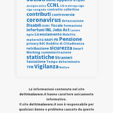
ANPAL
artigiani
CCNL
assegno unico
cigo
CIG in deroga
contratto collettivo
cigs
congedo
contributi
controversie
coronavirus
detassazione
Disabili
fiscale
formazione
DURC
INL
Jobs Act
infortuni
Lavoro
Licenziamento
Agile
Malattia
Pensione
PA
maternità
NASPI
privacy
RdC
Reddito di Cittadinanza
sicurezza
retribuzione
Smart
Working
somministrazione
statistiche
Stranieri
tassazione
Tempo determinato
Vigilanza
TFR
Welfare
Le informazioni contenute nel sito
dottrinalavoro.it
hanno carattere unicamente
informativo.
Il sito
dottrinalavoro.it
non è responsabile per
qualsiasi danno o problema causato da questo