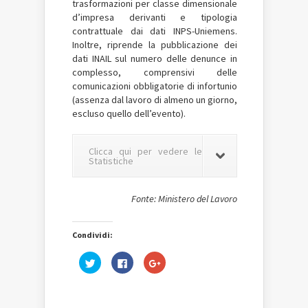
trasformazioni per classe dimensionale
d’impresa derivanti e tipologia
contrattuale dai dati INPS-Uniemens.
Inoltre, riprende la pubblicazione dei
dati INAIL sul numero delle denunce in
complesso, comprensivi delle
comunicazioni obbligatorie di infortunio
(assenza dal lavoro di almeno un giorno,
escluso quello dell’evento).
Clicca qui per vedere le
Statistiche
Fonte: Ministero del Lavoro
Condividi:
Fai
Fai
Fai
clic
clic
clic
qui
per
qui
per
condividere
per
condividere
su
condividere
su
Facebook
su