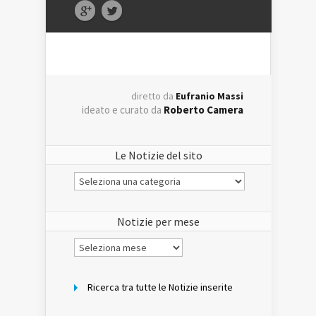
diretto da
Eufranio Massi
ideato e curato da
Roberto Camera
Le Notizie del sito
Le
Notizie
del
sito
Notizie per mese
Notizie
per
mese
Ricerca tra tutte le Notizie inserite