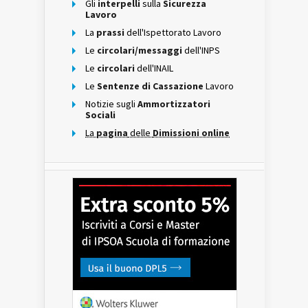
Gli
interpelli
sulla
Sicurezza
Lavoro
La
prassi
dell'Ispettorato Lavoro
Le
circolari/messaggi
dell'INPS
Le
circolari
dell'INAIL
Le
Sentenze di Cassazione
Lavoro
Notizie sugli
Ammortizzatori
Sociali
La
pagina
delle
Dimissioni online