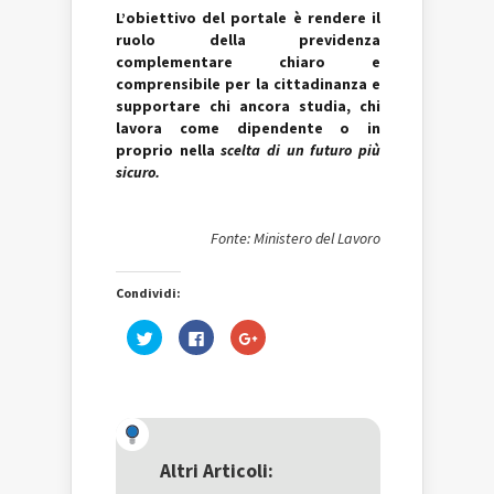
L’obiettivo del portale è rendere il
ruolo della previdenza
complementare chiaro e
comprensibile per la cittadinanza e
supportare chi ancora studia, chi
lavora come dipendente o in
proprio nella
scelta di un futuro più
sicuro.
Fonte: Ministero del Lavoro
Condividi:
Fai
Fai
Fai
clic
clic
clic
qui
per
qui
per
condividere
per
condividere
su
condividere
su
Facebook
su
Twitter
(Si
Google+
(Si
apre
(Si
apre
in
apre
in
una
in
una
nuova
una
Altri Articoli:
nuova
finestra)
nuova
finestra)
finestra)