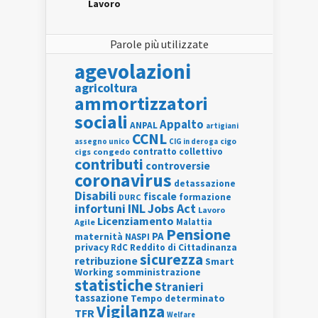
Lavoro
Parole più utilizzate
agevolazioni
agricoltura
ammortizzatori
sociali
Appalto
ANPAL
artigiani
CCNL
assegno unico
cigo
CIG in deroga
contratto collettivo
cigs
congedo
contributi
controversie
coronavirus
detassazione
Disabili
fiscale
formazione
DURC
INL
Jobs Act
infortuni
Lavoro
Licenziamento
Agile
Malattia
Pensione
PA
maternità
NASPI
privacy
RdC
Reddito di Cittadinanza
sicurezza
retribuzione
Smart
Working
somministrazione
statistiche
Stranieri
tassazione
Tempo determinato
Vigilanza
TFR
Welfare