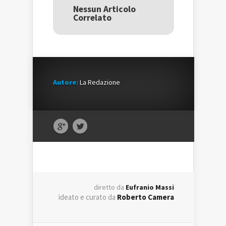
in
una
in
una
nuova
una
Nessun Articolo
nuova
finestra)
nuova
Correlato
finestra)
finestra)
Autore:
La Redazione
diretto da
Eufranio Massi
ideato e curato da
Roberto Camera