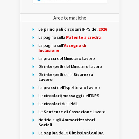
Aree tematiche
Le
principali circolari
INPS del
2026
La pagina sulla
Patente a crediti
La pagina sull'
Assegno di
Inclusione
La
prassi
del Ministero Lavoro
Gli
interpelli
del Ministero Lavoro
Gli
interpelli
sulla
Sicurezza
Lavoro
La
prassi
dell'Ispettorato Lavoro
Le
circolari/messaggi
dell'INPS
Le
circolari
dell'INAIL
Le
Sentenze di Cassazione
Lavoro
Notizie sugli
Ammortizzatori
Sociali
La
pagina
delle
Dimissioni online