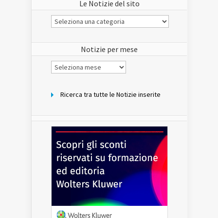
Le Notizie del sito
Le
Notizie
del
sito
Notizie per mese
Notizie
per
mese
Ricerca tra tutte le Notizie inserite