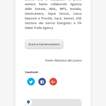
numero hanno collaborato Agenzia
delle Entrate, INAIL, INPS, Invitalia,
Unioncamere, Anpal Servizi, Cassa
Depositi e Prestiti, Sace, Simest, GSE
Gestore dei Servizi Energetici e ITA
Italian Trade Agency.
Scarica il primo numero
Fonte: Ministero del Lavoro
Condividi:
Fai
Fai
Fai
clic
clic
clic
qui
per
qui
per
condividere
per
condividere
su
condividere
su
Facebook
su
Twitter
(Si
Google+
(Si
apre
(Si
apre
in
apre