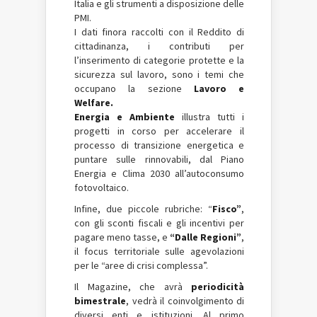
Italia e gli strumenti a disposizione delle
PMI.
I dati finora raccolti con il Reddito di
cittadinanza, i contributi per
l’inserimento di categorie protette e la
sicurezza sul lavoro, sono i temi che
occupano la sezione
Lavoro e
Welfare
.
Energia e Ambiente
illustra tutti i
progetti in corso per accelerare il
processo di transizione energetica e
puntare sulle rinnovabili, dal Piano
Energia e Clima 2030 all’autoconsumo
fotovoltaico.
Infine, due piccole rubriche: “
Fisco”
,
con gli sconti fiscali e gli incentivi per
pagare meno tasse, e
“Dalle Regioni”
,
il focus territoriale sulle agevolazioni
per le “aree di crisi complessa”.
Il Magazine, che avrà
periodicità
bimestrale
, vedrà il coinvolgimento di
diversi enti e istituzioni. Al primo