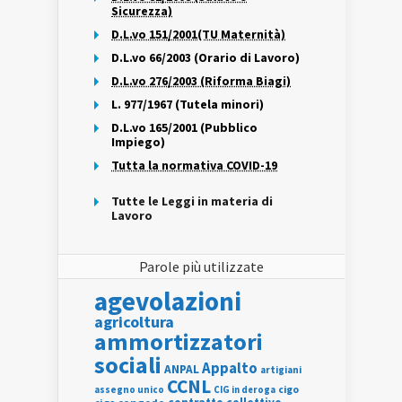
Sicurezza)
D.L.vo 151/2001(TU Maternità)
D.L.vo 66/2003 (Orario di Lavoro)
D.L.vo 276/2003 (Riforma Biagi)
L. 977/1967 (Tutela minori)
D.L.vo 165/2001 (Pubblico
Impiego)
Tutta la normativa COVID-19
Tutte le Leggi in materia di
Lavoro
Parole più utilizzate
agevolazioni
agricoltura
ammortizzatori
sociali
Appalto
ANPAL
artigiani
CCNL
assegno unico
cigo
CIG in deroga