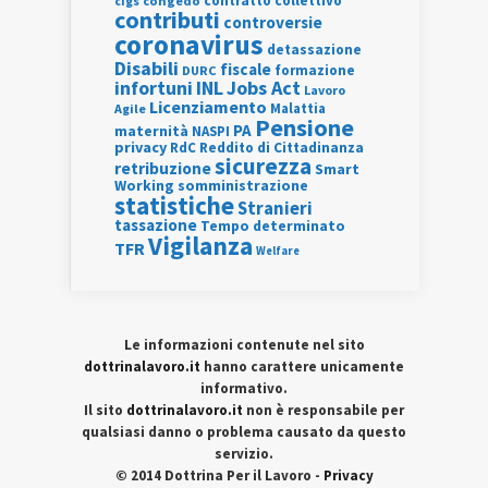
contratto collettivo
cigs
congedo
contributi
controversie
coronavirus
detassazione
Disabili
fiscale
formazione
DURC
INL
Jobs Act
infortuni
Lavoro
Licenziamento
Agile
Malattia
Pensione
PA
maternità
NASPI
privacy
RdC
Reddito di Cittadinanza
sicurezza
retribuzione
Smart
Working
somministrazione
statistiche
Stranieri
tassazione
Tempo determinato
Vigilanza
TFR
Welfare
Le informazioni contenute nel sito
dottrinalavoro.it
hanno carattere unicamente
informativo.
Il sito
dottrinalavoro.it
non è responsabile per
qualsiasi danno o problema causato da questo
servizio.
© 2014 Dottrina Per il Lavoro -
Privacy