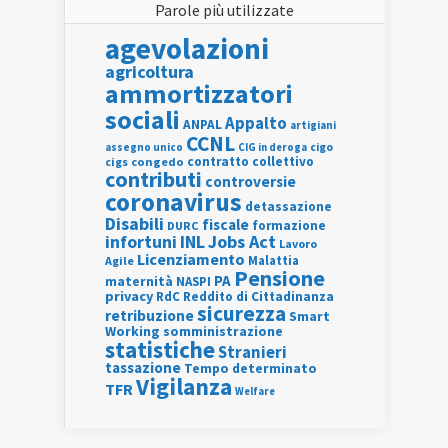
Parole più utilizzate
agevolazioni
agricoltura
ammortizzatori
sociali
Appalto
ANPAL
artigiani
CCNL
assegno unico
cigo
CIG in deroga
contratto collettivo
cigs
congedo
contributi
controversie
coronavirus
detassazione
Disabili
fiscale
formazione
DURC
INL
Jobs Act
infortuni
Lavoro
Licenziamento
Agile
Malattia
Pensione
PA
maternità
NASPI
privacy
RdC
Reddito di Cittadinanza
sicurezza
retribuzione
Smart
Working
somministrazione
statistiche
Stranieri
tassazione
Tempo determinato
Vigilanza
TFR
Welfare