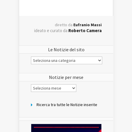
diretto da
Eufranio Massi
ideato e curato da
Roberto Camera
Le Notizie del sito
Le
Notizie
del
sito
Notizie per mese
Notizie
per
mese
Ricerca tra tutte le Notizie inserite