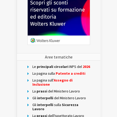
Aree tematiche
Le
principali circolari
INPS del
2026
La pagina sulla
Patente a crediti
La pagina sull'
Assegno di
Inclusione
La
prassi
del Ministero Lavoro
Gli
interpelli
del Ministero Lavoro
Gli
interpelli
sulla
Sicurezza
Lavoro
La
prassi
dell'Ispettorato Lavoro