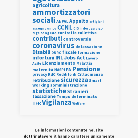
agricoltura
ammortizzatori
sociali
Appalto
ANPAL
artigiani
CCNL
assegno unico
cigo
CIG in deroga
contratto collettivo
cigs
congedo
contributi
controversie
coronavirus
detassazione
Disabili
fiscale
formazione
DURC
INL
Jobs Act
infortuni
Lavoro
Licenziamento
Agile
Malattia
Pensione
PA
maternità
NASPI
privacy
RdC
Reddito di Cittadinanza
sicurezza
retribuzione
Smart
Working
somministrazione
statistiche
Stranieri
tassazione
Tempo determinato
Vigilanza
TFR
Welfare
Le informazioni contenute nel sito
dottrinalavoro.it
hanno carattere unicamente