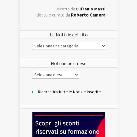
diretto da
Eufranio Massi
ideato e curato da
Roberto Camera
Le Notizie del sito
Le
Notizie
del
sito
Notizie per mese
Notizie
per
mese
Ricerca tra tutte le Notizie inserite