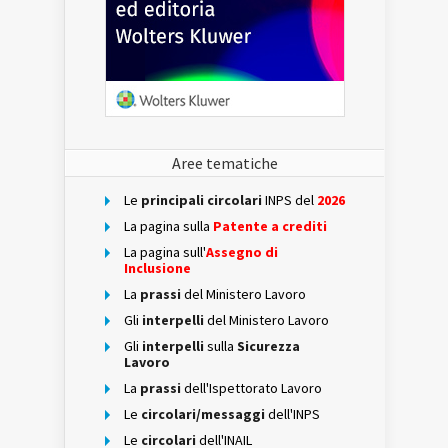
Aree tematiche
Le
principali circolari
INPS del
2026
La pagina sulla
Patente a crediti
La pagina sull'
Assegno di
Inclusione
La
prassi
del Ministero Lavoro
Gli
interpelli
del Ministero Lavoro
Gli
interpelli
sulla
Sicurezza
Lavoro
La
prassi
dell'Ispettorato Lavoro
Le
circolari/messaggi
dell'INPS
Le
circolari
dell'INAIL