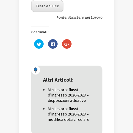
Testo del link
Fonte: Ministero del Lavoro
Condividi:
Fai
Fai
Fai
clic
clic
clic
qui
per
qui
per
condividere
per
condividere
su
condividere
su
Facebook
su
Twitter
(Si
Google+
(Si
apre
(Si
apre
in
apre
in
una
in
una
nuova
una
Altri Articoli:
nuova
finestra)
nuova
finestra)
finestra)
Min.Lavoro: flussi
d’ingresso 2026-2028 –
disposizioni attuative
Min.Lavoro: flussi
d’ingresso 2026-2028 –
modifica della circolare