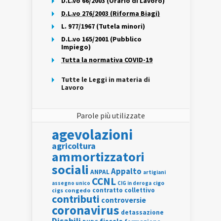
D.L.vo 66/2003 (Orario di Lavoro)
D.L.vo 276/2003 (Riforma Biagi)
L. 977/1967 (Tutela minori)
D.L.vo 165/2001 (Pubblico
Impiego)
Tutta la normativa COVID-19
Tutte le Leggi in materia di
Lavoro
Parole più utilizzate
agevolazioni
agricoltura
ammortizzatori
sociali
Appalto
ANPAL
artigiani
CCNL
assegno unico
cigo
CIG in deroga
contratto collettivo
cigs
congedo
contributi
controversie
coronavirus
detassazione
Disabili