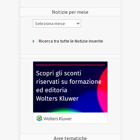
del
sito
Notizie per mese
Notizie
per
mese
Ricerca tra tutte le Notizie inserite
Aree tematiche