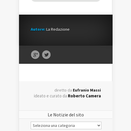
Autore:
La Redazione
diretto da
Eufranio Massi
ideato e curato da
Roberto Camera
Le Notizie del sito
Le
Notizie