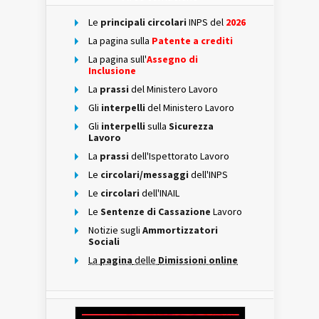
Le
principali circolari
INPS del
2026
La pagina sulla
Patente a crediti
La pagina sull'
Assegno di
Inclusione
La
prassi
del Ministero Lavoro
Gli
interpelli
del Ministero Lavoro
Gli
interpelli
sulla
Sicurezza
Lavoro
La
prassi
dell'Ispettorato Lavoro
Le
circolari/messaggi
dell'INPS
Le
circolari
dell'INAIL
Le
Sentenze di Cassazione
Lavoro
Notizie sugli
Ammortizzatori
Sociali
La
pagina
delle
Dimissioni online