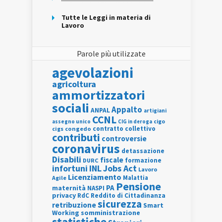
Tutte le Leggi in materia di
Lavoro
Parole più utilizzate
agevolazioni
agricoltura
ammortizzatori
sociali
Appalto
ANPAL
artigiani
CCNL
assegno unico
cigo
CIG in deroga
contratto collettivo
cigs
congedo
contributi
controversie
coronavirus
detassazione
Disabili
fiscale
formazione
DURC
INL
Jobs Act
infortuni
Lavoro
Licenziamento
Agile
Malattia
Pensione
PA
maternità
NASPI
privacy
RdC
Reddito di Cittadinanza
sicurezza
retribuzione
Smart
Working
somministrazione
statistiche