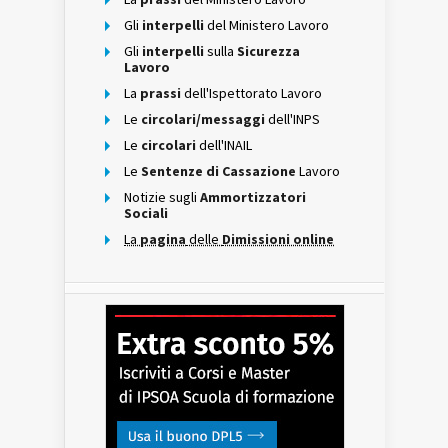
Gli
interpelli
del Ministero Lavoro
Gli
interpelli
sulla
Sicurezza
Lavoro
La
prassi
dell'Ispettorato Lavoro
Le
circolari/messaggi
dell'INPS
Le
circolari
dell'INAIL
Le
Sentenze di Cassazione
Lavoro
Notizie sugli
Ammortizzatori
Sociali
La
pagina
delle
Dimissioni online