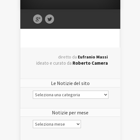
diretto da
Eufranio Massi
ideato e curato da
Roberto Camera
Le Notizie del sito
Le
Notizie
del
sito
Notizie per mese
Notizie
per
mese