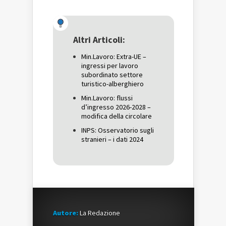
condividere
su
condividere
su
Facebook
su
Twitter
(Si
Google+
(Si
apre
(Si
apre
in
apre
in
una
in
una
nuova
una
Altri Articoli:
nuova
finestra)
nuova
finestra)
finestra)
Min.Lavoro: Extra-UE –
ingressi per lavoro
subordinato settore
turistico-alberghiero
Min.Lavoro: flussi
d’ingresso 2026-2028 –
modifica della circolare
INPS: Osservatorio sugli
stranieri – i dati 2024
Autore:
La Redazione