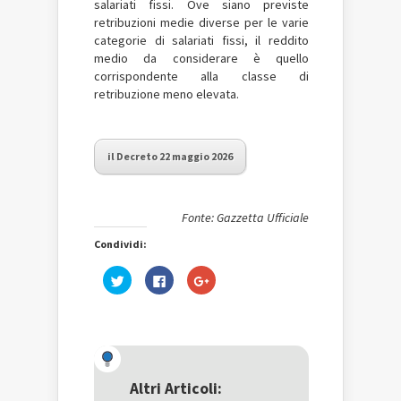
salariati fissi. Ove siano previste
retribuzioni medie diverse per le varie
categorie di salariati fissi, il reddito
medio da considerare è quello
corrispondente alla classe di
retribuzione meno elevata.
il Decreto 22 maggio 2026
Fonte: Gazzetta Ufficiale
Condividi:
Fai
Fai
Fai
clic
clic
clic
qui
per
qui
per
condividere
per
condividere
su
condividere
su
Facebook
su
Twitter
(Si
Google+
(Si
apre
(Si
apre
in
apre
in
una
in
una
nuova
una
Altri Articoli:
nuova
finestra)
nuova