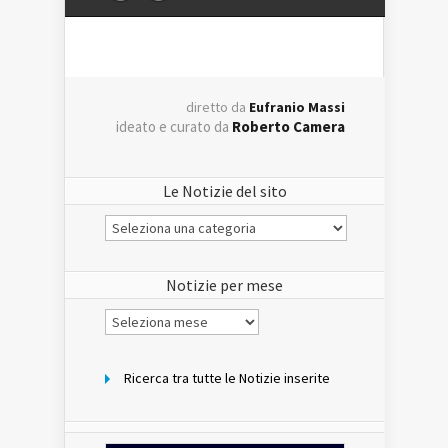
diretto da
Eufranio Massi
ideato e curato da
Roberto Camera
Le Notizie del sito
Le
Notizie
del
sito
Notizie per mese
Notizie
per
mese
Ricerca tra tutte le Notizie inserite