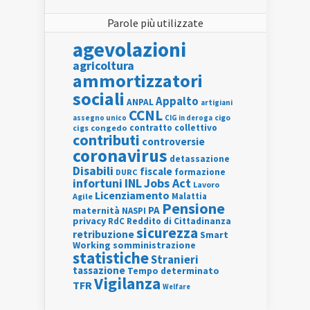
Parole più utilizzate
agevolazioni
agricoltura
ammortizzatori
sociali
Appalto
ANPAL
artigiani
CCNL
assegno unico
cigo
CIG in deroga
contratto collettivo
cigs
congedo
contributi
controversie
coronavirus
detassazione
Disabili
fiscale
formazione
DURC
INL
Jobs Act
infortuni
Lavoro
Licenziamento
Agile
Malattia
Pensione
PA
maternità
NASPI
privacy
RdC
Reddito di Cittadinanza
sicurezza
retribuzione
Smart
Working
somministrazione
statistiche
Stranieri
tassazione
Tempo determinato
Vigilanza
TFR
Welfare