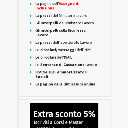
La pagina sull'
Assegno di
Inclusione
La
prassi
del Ministero Lavoro
Gli
interpelli
del Ministero Lavoro
Gli
interpelli
sulla
Sicurezza
Lavoro
La
prassi
dell'Ispettorato Lavoro
Le
circolari/messaggi
dell'INPS
Le
circolari
dell'INAIL
Le
Sentenze di Cassazione
Lavoro
Notizie sugli
Ammortizzatori
Sociali
La
pagina
delle
Dimissioni online