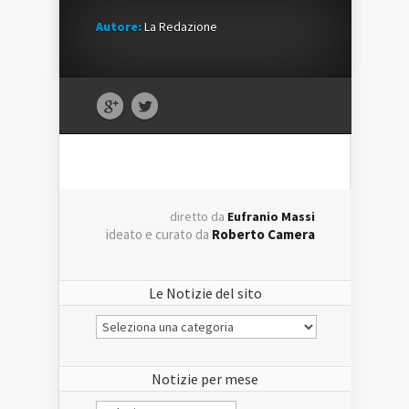
Autore:
La Redazione
diretto da
Eufranio Massi
ideato e curato da
Roberto Camera
Le Notizie del sito
Le
Notizie
del
sito
Notizie per mese
Notizie