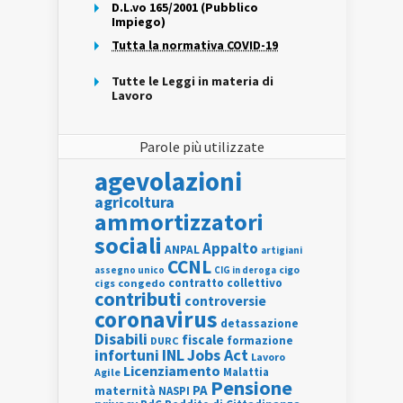
D.L.vo 165/2001 (Pubblico
Impiego)
Tutta la normativa COVID-19
Tutte le Leggi in materia di
Lavoro
Parole più utilizzate
agevolazioni
agricoltura
ammortizzatori
sociali
Appalto
ANPAL
artigiani
CCNL
assegno unico
cigo
CIG in deroga
contratto collettivo
cigs
congedo
contributi
controversie
coronavirus
detassazione
Disabili
fiscale
formazione
DURC
INL
Jobs Act
infortuni
Lavoro
Licenziamento
Agile
Malattia
Pensione
PA
maternità
NASPI