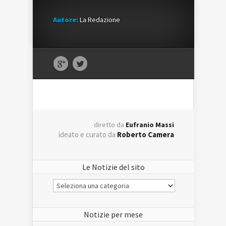
Autore:
La Redazione
diretto da
Eufranio Massi
ideato e curato da
Roberto Camera
Le Notizie del sito
Le
Notizie
del
sito
Notizie per mese