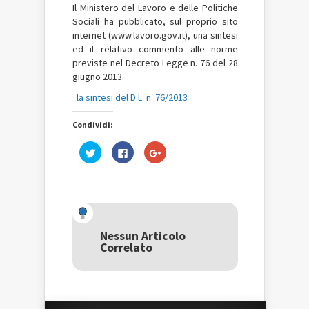
Il Ministero del Lavoro e delle Politiche
Sociali ha pubblicato, sul proprio sito
internet (www.lavoro.gov.it), una sintesi
ed il relativo commento alle norme
previste nel Decreto Legge n. 76 del 28
giugno 2013.
la sintesi del D.L. n. 76/2013
Condividi:
Fai
Fai
Fai
clic
clic
clic
qui
per
qui
per
condividere
per
condividere
su
condividere
su
Facebook
su
Twitter
(Si
Google+
(Si
apre
(Si
apre
in
apre
in
una
in
una
nuova
una
Nessun Articolo
nuova
finestra)
nuova
Correlato
finestra)
finestra)