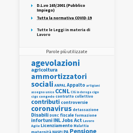
D.L.vo 165/2001 (Pubblico
Impiego)
Tutta la normativa COVID-19
Tutte le Leggi in materia di
Lavoro
Parole più utilizzate
agevolazioni
agricoltura
ammortizzatori
sociali
Appalto
ANPAL
artigiani
CCNL
assegno unico
cigo
CIG in deroga
contratto collettivo
cigs
congedo
contributi
controversie
coronavirus
detassazione
Disabili
fiscale
formazione
DURC
INL
Jobs Act
infortuni
Lavoro
Licenziamento
Agile
Malattia
Pensione
PA
maternità
NASPI