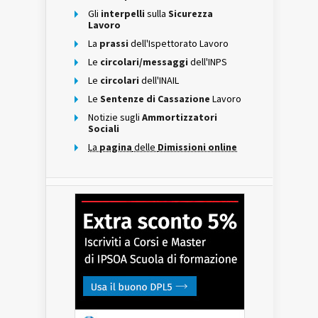
Gli
interpelli
sulla
Sicurezza
Lavoro
La
prassi
dell'Ispettorato Lavoro
Le
circolari/messaggi
dell'INPS
Le
circolari
dell'INAIL
Le
Sentenze di Cassazione
Lavoro
Notizie sugli
Ammortizzatori
Sociali
La
pagina
delle
Dimissioni online