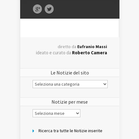
diretto da
Eufranio Massi
ideato e curato da
Roberto Camera
Le Notizie del sito
Le
Notizie
del
sito
Notizie per mese
Notizie
per
mese
Ricerca tra tutte le Notizie inserite