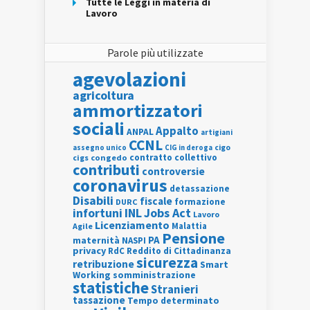
Tutte le Leggi in materia di
Lavoro
Parole più utilizzate
agevolazioni
agricoltura
ammortizzatori
sociali
Appalto
ANPAL
artigiani
CCNL
assegno unico
cigo
CIG in deroga
contratto collettivo
cigs
congedo
contributi
controversie
coronavirus
detassazione
Disabili
fiscale
formazione
DURC
INL
Jobs Act
infortuni
Lavoro
Licenziamento
Agile
Malattia
Pensione
PA
maternità
NASPI
privacy
RdC
Reddito di Cittadinanza
sicurezza
retribuzione
Smart
Working
somministrazione
statistiche
Stranieri
tassazione
Tempo determinato