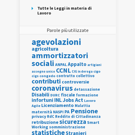
Tutte le Leggi in materia di
Lavoro
Parole più utilizzate
agevolazioni
agricoltura
ammortizzatori
sociali
Appalto
ANPAL
artigiani
CCNL
assegno unico
cigo
CIG in deroga
contratto collettivo
cigs
congedo
contributi
controversie
coronavirus
detassazione
Disabili
fiscale
formazione
DURC
INL
Jobs Act
infortuni
Lavoro
Licenziamento
Agile
Malattia
Pensione
PA
maternità
NASPI
privacy
RdC
Reddito di Cittadinanza
sicurezza
retribuzione
Smart
Working
somministrazione
statistiche
Stranieri