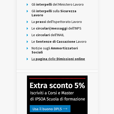
Gli
interpelli
del Ministero Lavoro
Gli
interpelli
sulla
Sicurezza
Lavoro
La
prassi
dell'Ispettorato Lavoro
Le
circolari/messaggi
dell'INPS
Le
circolari
dell'INAIL
Le
Sentenze di Cassazione
Lavoro
Notizie sugli
Ammortizzatori
Sociali
La
pagina
delle
Dimissioni online