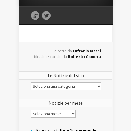
diretto da
Eufranio Massi
ideato e curato da
Roberto Camera
Le Notizie del sito
Le
Notizie
del
sito
Notizie per mese
Notizie
per
mese
Ricerca tra tutte le Notizie inserite