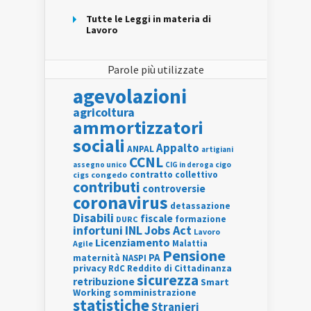
Tutte le Leggi in materia di
Lavoro
Parole più utilizzate
agevolazioni
agricoltura
ammortizzatori
sociali
Appalto
ANPAL
artigiani
CCNL
assegno unico
cigo
CIG in deroga
contratto collettivo
cigs
congedo
contributi
controversie
coronavirus
detassazione
Disabili
fiscale
formazione
DURC
INL
Jobs Act
infortuni
Lavoro
Licenziamento
Agile
Malattia
Pensione
PA
maternità
NASPI
privacy
RdC
Reddito di Cittadinanza
sicurezza
retribuzione
Smart
Working
somministrazione
statistiche
Stranieri