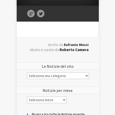
diretto da
Eufranio Massi
ideato e curato da
Roberto Camera
Le Notizie del sito
Le
Notizie
del
sito
Notizie per mese
Notizie
per
mese
Ricerca tra tutte le Notizie inserite