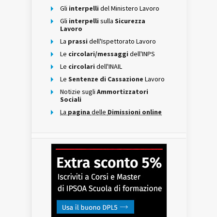
Gli
interpelli
del Ministero Lavoro
Gli
interpelli
sulla
Sicurezza
Lavoro
La
prassi
dell'Ispettorato Lavoro
Le
circolari/messaggi
dell'INPS
Le
circolari
dell'INAIL
Le
Sentenze di Cassazione
Lavoro
Notizie sugli
Ammortizzatori
Sociali
La
pagina
delle
Dimissioni online