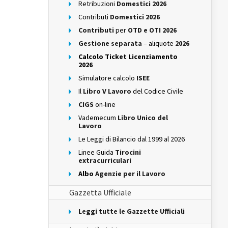
Retribuzioni
Domestici 2026
Contributi
Domestici 2026
Contributi
per
OTD e OTI 2026
Gestione separata
– aliquote
2026
Calcolo Ticket Licenziamento
2026
Simulatore calcolo
ISEE
Il
Libro V Lavoro
del Codice Civile
CIGS
on-line
Vademecum
Libro Unico del
Lavoro
Le Leggi di Bilancio dal 1999 al 2026
Linee Guida
Tirocini
extracurriculari
Albo
Agenzie per il Lavoro
Gazzetta Ufficiale
Leggi tutte le Gazzette Ufficiali