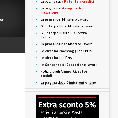
La pagina sulla
Patente a crediti
La pagina sull'
Assegno di
Inclusione
La
prassi
del Ministero Lavoro
tore
Gli
interpelli
del Ministero Lavoro
Gli
interpelli
sulla
Sicurezza
Lavoro
La
prassi
dell'Ispettorato Lavoro
Le
circolari/messaggi
dell'INPS
Le
circolari
dell'INAIL
Le
Sentenze di Cassazione
Lavoro
Notizie sugli
Ammortizzatori
Sociali
La
pagina
delle
Dimissioni online