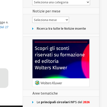
Le
Notizie
del
sito
Notizie per mese
Notizie
per
egge n.
mese
del 27
Ricerca tra tutte le Notizie inserite
Aree tematiche
Le
principali circolari
INPS del
2026