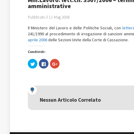
amministrative
Pubblicato il 11 Mag 2006
Il Ministero del Lavoro e delle Politiche Sociali, con
letter
241/1990 al procedimento di irrogazione di sanzioni ammin
aprile 2006
delle Sezioni Unite della Corte di Cassazione.
Condividi:
Fai
Fai
Fai
clic
clic
clic
qui
per
qui
per
condividere
per
condividere
su
condividere
su
Facebook
su
Twitter
(Si
Google+
(Si
apre
(Si
apre
in
apre
in
una
in
una
nuova
una
Nessun Articolo Correlato
nuova
finestra)
nuova
finestra)
finestra)