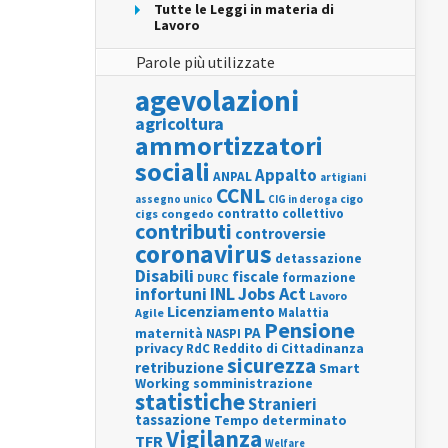
Tutte le Leggi in materia di
Lavoro
Parole più utilizzate
agevolazioni
agricoltura
ammortizzatori
sociali
Appalto
ANPAL
artigiani
CCNL
assegno unico
cigo
CIG in deroga
contratto collettivo
cigs
congedo
contributi
controversie
coronavirus
detassazione
Disabili
fiscale
formazione
DURC
INL
Jobs Act
infortuni
Lavoro
Licenziamento
Agile
Malattia
Pensione
PA
maternità
NASPI
privacy
RdC
Reddito di Cittadinanza
sicurezza
retribuzione
Smart
Working
somministrazione
statistiche
Stranieri
tassazione
Tempo determinato
Vigilanza
TFR
Welfare