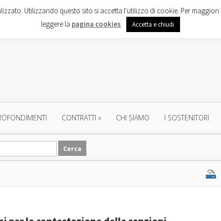
lizzato. Utilizzando questo sito si accetta l'utilizzo di cookie. Per maggiori 
leggere la
pagina cookies
.
Accetta e chiudi
ROFONDIMENTI
CONTRATTI
»
CHI SIAMO
I SOSTENITORI
ni per la contestazione delle sanzioni