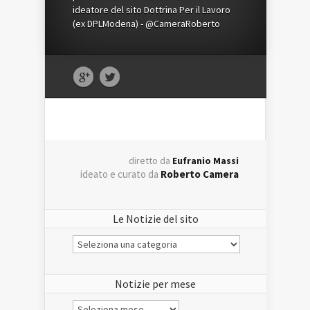
ideatore del sito Dottrina Per il Lavoro
(ex DPLModena) - @CameraRoberto
diretto da
Eufranio Massi
ideato e curato da
Roberto Camera
Le Notizie del sito
Le
Notizie
del
sito
Notizie per mese
Notizie