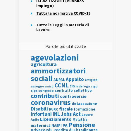
D.L.vo 165/2001 (Pubblico
Impiego)
Tutta la normativa COVID-19
Tutte le Leggi in materia di
Lavoro
Parole più utilizzate
agevolazioni
agricoltura
ammortizzatori
sociali
Appalto
ANPAL
artigiani
CCNL
assegno unico
cigo
CIG in deroga
contratto collettivo
cigs
congedo
contributi
controversie
coronavirus
detassazione
Disabili
fiscale
formazione
DURC
INL
Jobs Act
infortuni
Lavoro
Licenziamento
Agile
Malattia
Pensione
PA
maternità
NASPI
privacy
RdC
Reddito di Cittadinanza