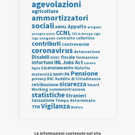
agevolazioni
agricoltura
ammortizzatori
sociali
Appalto
ANPAL
artigiani
CCNL
assegno unico
cigo
CIG in deroga
contratto collettivo
cigs
congedo
contributi
controversie
coronavirus
detassazione
Disabili
fiscale
formazione
DURC
INL
Jobs Act
infortuni
Lavoro
Licenziamento
Agile
Malattia
Pensione
PA
maternità
NASPI
privacy
RdC
Reddito di Cittadinanza
sicurezza
retribuzione
Smart
Working
somministrazione
statistiche
Stranieri
tassazione
Tempo determinato
Vigilanza
TFR
Welfare
Le informazioni contenute nel sito