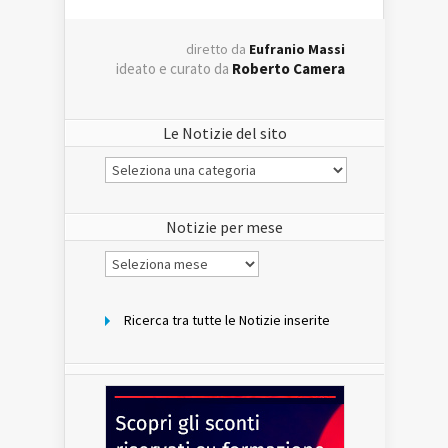
diretto da
Eufranio Massi
ideato e curato da
Roberto Camera
Le Notizie del sito
Le
Notizie
del
sito
Notizie per mese
Notizie
per
mese
Ricerca tra tutte le Notizie inserite