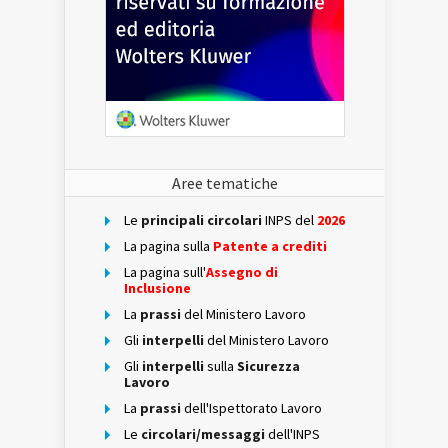
Aree tematiche
Le
principali circolari
INPS del
2026
La pagina sulla
Patente a crediti
La pagina sull'
Assegno di
Inclusione
La
prassi
del Ministero Lavoro
Gli
interpelli
del Ministero Lavoro
Gli
interpelli
sulla
Sicurezza
Lavoro
La
prassi
dell'Ispettorato Lavoro
Le
circolari/messaggi
dell'INPS