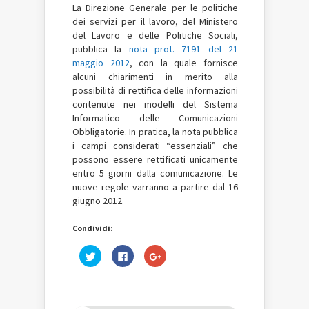
La Direzione Generale per le politiche
dei servizi per il lavoro, del Ministero
del Lavoro e delle Politiche Sociali,
pubblica la
nota prot. 7191 del 21
maggio 2012
, con la quale fornisce
alcuni chiarimenti in merito alla
possibilità di rettifica delle informazioni
contenute nei modelli del Sistema
Informatico delle Comunicazioni
Obbligatorie. In pratica, la nota pubblica
i campi considerati “essenziali” che
possono essere rettificati unicamente
entro 5 giorni dalla comunicazione. Le
nuove regole varranno a partire dal 16
giugno 2012.
Condividi:
Fai
Fai
Fai
clic
clic
clic
qui
per
qui
per
condividere
per
condividere
su
condividere
su
Facebook
su
Twitter
(Si
Google+