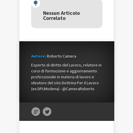
(Si
apre
(Si
apre
in
apre
in
una
in
una
nuova
una
Nessun Articolo
nuova
finestra)
nuova
Correlato
finestra)
finestra)
Autore:
Roberto Camera
Esperto di diritto del Lavoro, relatore in
corsi di formazione e aggiornamento
professionale in materia di lavoro e
ideatore del sito Dottrina Per il Lavoro
(ex DPLModena) - @CameraRoberto