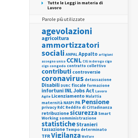
Tutte le Leggi in materia di
Lavoro
Parole più utilizzate
agevolazioni
agricoltura
ammortizzatori
sociali
Appalto
ANPAL
artigiani
CCNL
assegno unico
cigo
CIG in deroga
contratto collettivo
cigs
congedo
contributi
controversie
coronavirus
detassazione
Disabili
fiscale
formazione
DURC
INL
Jobs Act
infortuni
Lavoro
Licenziamento
Agile
Malattia
Pensione
PA
maternità
NASPI
privacy
RdC
Reddito di Cittadinanza
sicurezza
retribuzione
Smart
Working
somministrazione
statistiche
Stranieri
tassazione
Tempo determinato
Vigilanza
TFR
Welfare