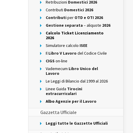
Retribuzioni
Domestici 2026
Contributi
Domestici 2026
Contributi
per
OTD e OTI 2026
Gestione separata
– aliquote
2026
Calcolo Ticket Licenziamento
2026
Simulatore calcolo
ISEE
Il
Libro V Lavoro
del Codice Civile
CIGS
on-line
Vademecum
Libro Unico del
Lavoro
Le Leggi di Bilancio dal 1999 al 2026
Linee Guida
Tirocini
extracurriculari
Albo
Agenzie per il Lavoro
Gazzetta Ufficiale
Leggi tutte le Gazzette Ufficiali