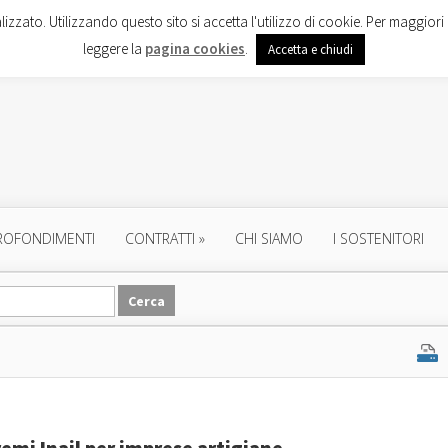
lizzato. Utilizzando questo sito si accetta l'utilizzo di cookie. Per maggiori 
leggere la
pagina cookies
.
Accetta e chiudi
ROFONDIMENTI
CONTRATTI
»
CHI SIAMO
I SOSTENITORI
remi Inail per imprese artigiane