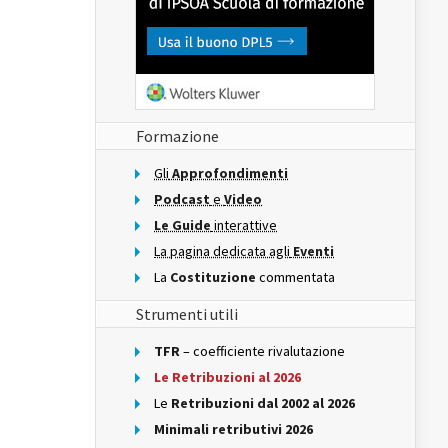
Formazione
Gli
Approfondimenti
Podcast
e
Video
Le Guide
interattive
La pagina dedicata agli
Eventi
La
Costituzione
commentata
Strumenti utili
TFR
– coefficiente rivalutazione
Le Retribuzioni al 2026
Le
Retribuzioni dal 2002 al 2026
Minimali retributivi 2026