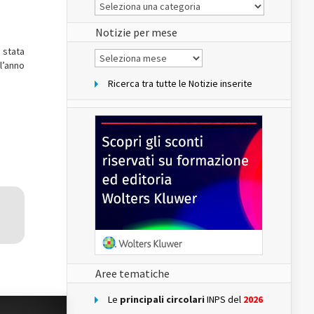
Le
Notizie
del
sito
Notizie per mese
 stata
Notizie
per
l’anno
mese
Ricerca tra tutte le Notizie inserite
Aree tematiche
Le
principali circolari
INPS del
2026