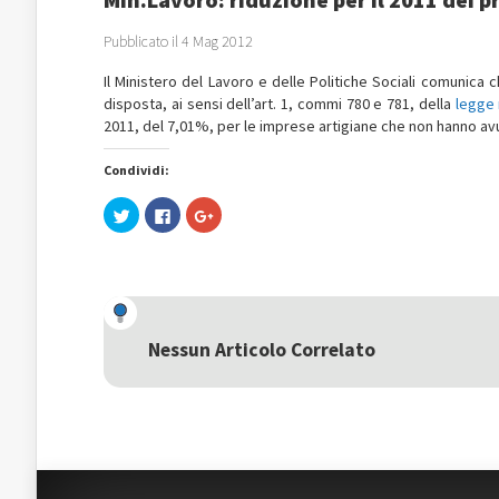
Pubblicato il 4 Mag 2012
Il Ministero del Lavoro e delle Politiche Sociali comunica
disposta, ai sensi dell’art. 1, commi 780 e 781, della
legge 
2011, del 7,01%, per le imprese artigiane che non hanno avu
Condividi:
Fai
Fai
Fai
clic
clic
clic
qui
per
qui
per
condividere
per
condividere
su
condividere
su
Facebook
su
Twitter
(Si
Google+
(Si
apre
(Si
apre
in
apre
in
una
in
una
nuova
una
Nessun Articolo Correlato
nuova
finestra)
nuova
finestra)
finestra)