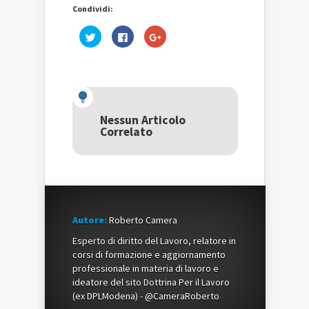
Condividi:
Fai
Fai
Fai
clic
clic
clic
qui
per
qui
per
condividere
per
condividere
su
condividere
su
Facebook
su
Twitter
(Si
Google+
(Si
apre
(Si
apre
in
apre
in
una
in
una
nuova
una
Nessun Articolo
nuova
finestra)
nuova
Correlato
finestra)
finestra)
Autore:
Roberto Camera
Esperto di diritto del Lavoro, relatore in
corsi di formazione e aggiornamento
professionale in materia di lavoro e
ideatore del sito Dottrina Per il Lavoro
(ex DPLModena) - @CameraRoberto