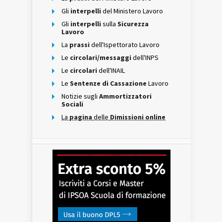
Gli
interpelli
del Ministero Lavoro
Gli
interpelli
sulla
Sicurezza
Lavoro
La
prassi
dell'Ispettorato Lavoro
Le
circolari/messaggi
dell'INPS
Le
circolari
dell'INAIL
Le
Sentenze di Cassazione
Lavoro
Notizie sugli
Ammortizzatori
Sociali
La
pagina
delle
Dimissioni online