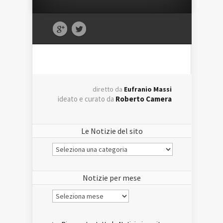
diretto da
Eufranio Massi
ideato e curato da
Roberto Camera
Le Notizie del sito
Le
Notizie
del
sito
Notizie per mese
Notizie
per
mese