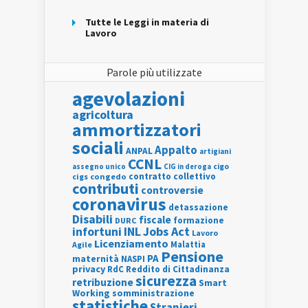
Tutte le Leggi in materia di
Lavoro
Parole più utilizzate
agevolazioni
agricoltura
ammortizzatori
sociali
Appalto
ANPAL
artigiani
CCNL
assegno unico
cigo
CIG in deroga
contratto collettivo
cigs
congedo
contributi
controversie
coronavirus
detassazione
Disabili
fiscale
formazione
DURC
INL
Jobs Act
infortuni
Lavoro
Licenziamento
Agile
Malattia
Pensione
PA
maternità
NASPI
privacy
RdC
Reddito di Cittadinanza
sicurezza
retribuzione
Smart
Working
somministrazione
statistiche
Stranieri