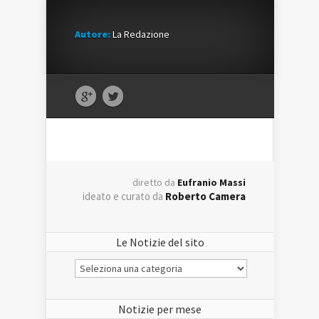
Autore:
La Redazione
diretto da
Eufranio Massi
ideato e curato da
Roberto Camera
Le Notizie del sito
Le
Notizie
del
sito
Notizie per mese