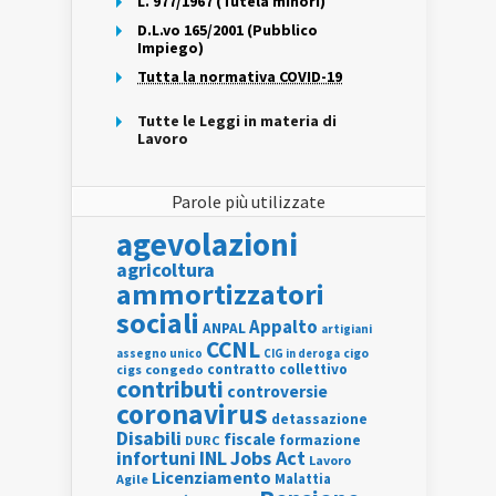
L. 977/1967 (Tutela minori)
D.L.vo 165/2001 (Pubblico
Impiego)
Tutta la normativa COVID-19
Tutte le Leggi in materia di
Lavoro
Parole più utilizzate
agevolazioni
agricoltura
ammortizzatori
sociali
Appalto
ANPAL
artigiani
CCNL
assegno unico
cigo
CIG in deroga
contratto collettivo
cigs
congedo
contributi
controversie
coronavirus
detassazione
Disabili
fiscale
formazione
DURC
INL
Jobs Act
infortuni
Lavoro
Licenziamento
Agile
Malattia