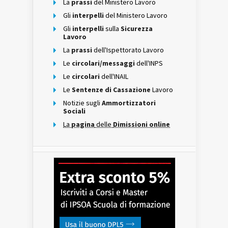
La
prassi
del Ministero Lavoro
Gli
interpelli
del Ministero Lavoro
Gli
interpelli
sulla
Sicurezza
Lavoro
La
prassi
dell'Ispettorato Lavoro
Le
circolari/messaggi
dell'INPS
Le
circolari
dell'INAIL
Le
Sentenze di Cassazione
Lavoro
Notizie sugli
Ammortizzatori
Sociali
La
pagina
delle
Dimissioni online