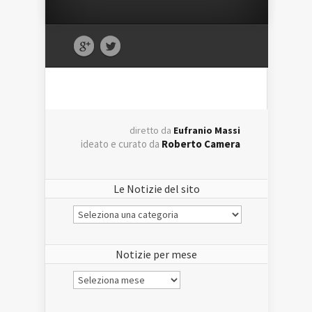
diretto da
Eufranio Massi
ideato e curato da
Roberto Camera
Le Notizie del sito
Le
Notizie
del
sito
Notizie per mese
Notizie
per
mese