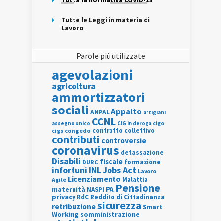
Tutta la normativa COVID-19
Tutte le Leggi in materia di
Lavoro
Parole più utilizzate
agevolazioni
agricoltura
ammortizzatori
sociali
Appalto
ANPAL
artigiani
CCNL
assegno unico
cigo
CIG in deroga
contratto collettivo
cigs
congedo
contributi
controversie
coronavirus
detassazione
Disabili
fiscale
formazione
DURC
INL
Jobs Act
infortuni
Lavoro
Licenziamento
Agile
Malattia
Pensione
PA
maternità
NASPI
privacy
RdC
Reddito di Cittadinanza
sicurezza
retribuzione
Smart
Working
somministrazione