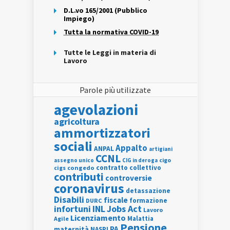
D.L.vo 165/2001 (Pubblico
Impiego)
Tutta la normativa COVID-19
Tutte le Leggi in materia di
Lavoro
Parole più utilizzate
agevolazioni
agricoltura
ammortizzatori
sociali
Appalto
ANPAL
artigiani
CCNL
assegno unico
cigo
CIG in deroga
contratto collettivo
cigs
congedo
contributi
controversie
coronavirus
detassazione
Disabili
fiscale
formazione
DURC
INL
Jobs Act
infortuni
Lavoro
Licenziamento
Agile
Malattia
Pensione
PA
maternità
NASPI