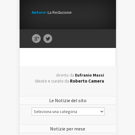
Autore:
La Redazione
diretto da
Eufranio Massi
ideato e curato da
Roberto Camera
Le Notizie del sito
Le
Notizie
del
sito
Notizie per mese