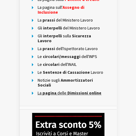
La pagina sull'
Assegno di
Inclusione
La
prassi
del Ministero Lavoro
Gli
interpelli
del Ministero Lavoro
Gli
interpelli
sulla
Sicurezza
Lavoro
La
prassi
dell'Ispettorato Lavoro
Le
circolari/messaggi
dell'INPS
Le
circolari
dell'INAIL
Le
Sentenze di Cassazione
Lavoro
Notizie sugli
Ammortizzatori
Sociali
La
pagina
delle
Dimissioni online