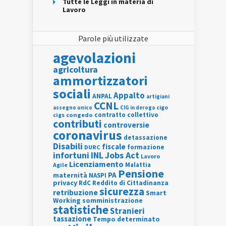
Tutte le Leggi in materia di
Lavoro
Parole più utilizzate
agevolazioni
agricoltura
ammortizzatori
sociali
Appalto
ANPAL
artigiani
CCNL
assegno unico
cigo
CIG in deroga
contratto collettivo
cigs
congedo
contributi
controversie
coronavirus
detassazione
Disabili
fiscale
formazione
DURC
INL
Jobs Act
infortuni
Lavoro
Licenziamento
Agile
Malattia
Pensione
PA
maternità
NASPI
privacy
RdC
Reddito di Cittadinanza
sicurezza
retribuzione
Smart
Working
somministrazione
statistiche
Stranieri
tassazione
Tempo determinato