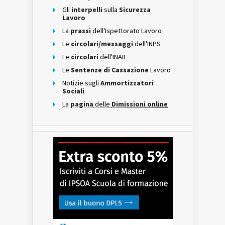
Gli
interpelli
sulla
Sicurezza
Lavoro
La
prassi
dell'Ispettorato Lavoro
Le
circolari/messaggi
dell'INPS
Le
circolari
dell'INAIL
Le
Sentenze di Cassazione
Lavoro
Notizie sugli
Ammortizzatori
Sociali
La
pagina
delle
Dimissioni online