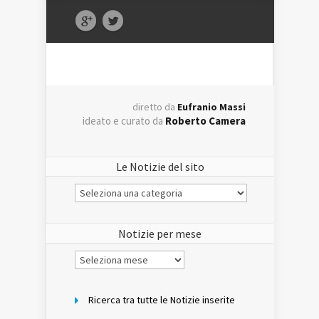
diretto da
Eufranio Massi
ideato e curato da
Roberto Camera
Le Notizie del sito
Le
Notizie
del
sito
Notizie per mese
Notizie
per
mese
Ricerca tra tutte le Notizie inserite