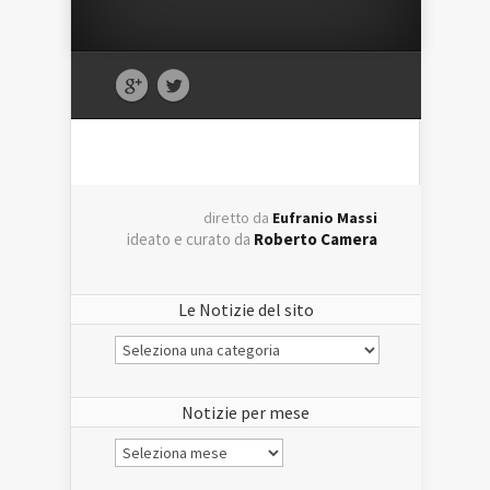
diretto da
Eufranio Massi
ideato e curato da
Roberto Camera
Le Notizie del sito
Le
Notizie
del
sito
Notizie per mese
Notizie
per
mese