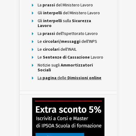
La
prassi
del Ministero Lavoro
Gli
interpelli
del Ministero Lavoro
Gli
interpelli
sulla
Sicurezza
Lavoro
La
prassi
dell'Ispettorato Lavoro
Le
circolari/messaggi
dell'INPS
Le
circolari
dell'INAIL
Le
Sentenze di Cassazione
Lavoro
Notizie sugli
Ammortizzatori
Sociali
La
pagina
delle
Dimissioni online