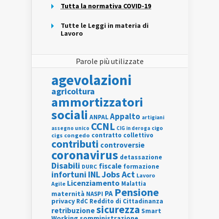
Tutta la normativa COVID-19
Tutte le Leggi in materia di
Lavoro
Parole più utilizzate
agevolazioni
agricoltura
ammortizzatori
sociali
Appalto
ANPAL
artigiani
CCNL
assegno unico
cigo
CIG in deroga
contratto collettivo
cigs
congedo
contributi
controversie
coronavirus
detassazione
Disabili
fiscale
formazione
DURC
INL
Jobs Act
infortuni
Lavoro
Licenziamento
Agile
Malattia
Pensione
PA
maternità
NASPI
privacy
RdC
Reddito di Cittadinanza
sicurezza
retribuzione
Smart
Working
somministrazione