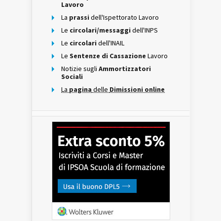
Lavoro
La
prassi
dell'Ispettorato Lavoro
Le
circolari/messaggi
dell'INPS
Le
circolari
dell'INAIL
Le
Sentenze di Cassazione
Lavoro
Notizie sugli
Ammortizzatori
Sociali
La
pagina
delle
Dimissioni online