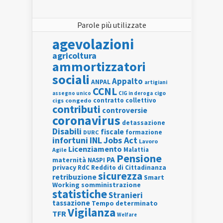
Parole più utilizzate
agevolazioni
agricoltura
ammortizzatori
sociali
Appalto
ANPAL
artigiani
CCNL
assegno unico
cigo
CIG in deroga
contratto collettivo
cigs
congedo
contributi
controversie
coronavirus
detassazione
Disabili
fiscale
formazione
DURC
INL
Jobs Act
infortuni
Lavoro
Licenziamento
Agile
Malattia
Pensione
PA
maternità
NASPI
privacy
RdC
Reddito di Cittadinanza
sicurezza
retribuzione
Smart
Working
somministrazione
statistiche
Stranieri
tassazione
Tempo determinato
Vigilanza
TFR
Welfare