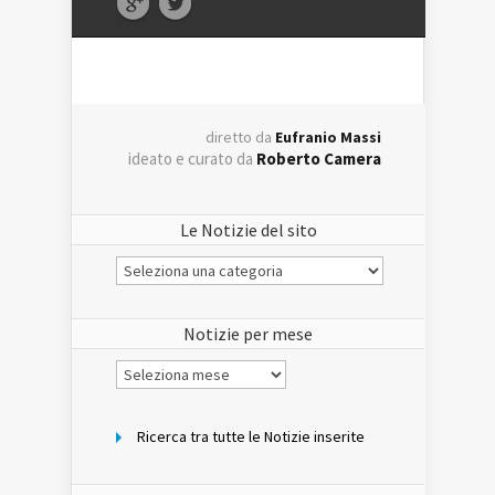
diretto da
Eufranio Massi
ideato e curato da
Roberto Camera
Le Notizie del sito
Le
Notizie
del
sito
Notizie per mese
Notizie
per
mese
Ricerca tra tutte le Notizie inserite