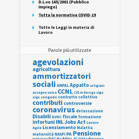
D.L.vo 165/2001 (Pubblico
Impiego)
Tutta la normativa COVID-19
Tutte le Leggi in materia di
Lavoro
Parole più utilizzate
agevolazioni
agricoltura
ammortizzatori
sociali
Appalto
ANPAL
artigiani
CCNL
assegno unico
cigo
CIG in deroga
contratto collettivo
cigs
congedo
contributi
controversie
coronavirus
detassazione
Disabili
fiscale
formazione
DURC
INL
Jobs Act
infortuni
Lavoro
Licenziamento
Agile
Malattia
Pensione
PA
maternità
NASPI
privacy
RdC
Reddito di Cittadinanza