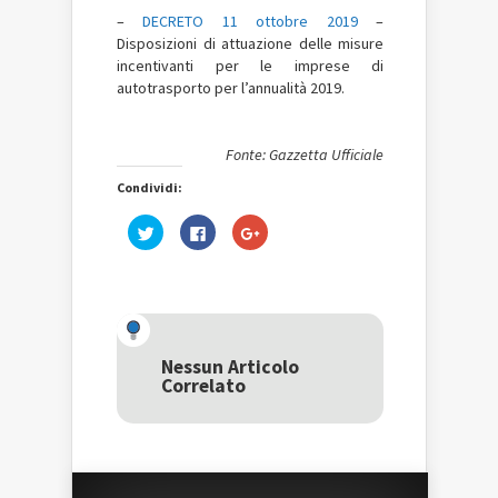
–
DECRETO 11 ottobre 2019
–
Disposizioni di attuazione delle misure
incentivanti per le imprese di
autotrasporto per l’annualità 2019.
Fonte: Gazzetta Ufficiale
Condividi:
Fai
Fai
Fai
clic
clic
clic
qui
per
qui
per
condividere
per
condividere
su
condividere
su
Facebook
su
Twitter
(Si
Google+
(Si
apre
(Si
apre
in
apre
in
una
in
una
nuova
una
Nessun Articolo
nuova
finestra)
nuova
Correlato
finestra)
finestra)