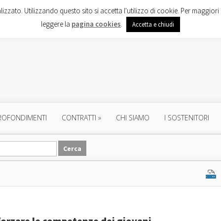
lizzato. Utilizzando questo sito si accetta l'utilizzo di cookie. Per maggiori 
leggere la
pagina cookies
.
Accetta e chiudi
ROFONDIMENTI
CONTRATTI
»
CHI SIAMO
I SOSTENITORI
forzare le competenze dei giovani