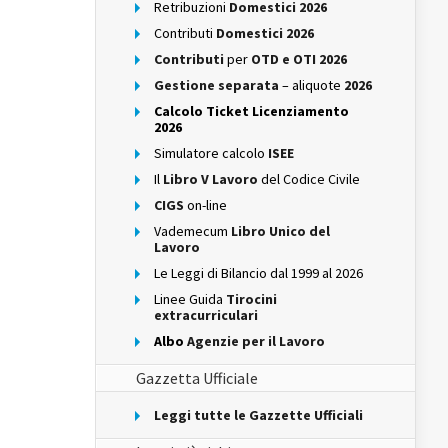
Retribuzioni
Domestici 2026
Contributi
Domestici 2026
Contributi
per
OTD e OTI 2026
Gestione separata
– aliquote
2026
Calcolo Ticket Licenziamento
2026
Simulatore calcolo
ISEE
Il
Libro V Lavoro
del Codice Civile
CIGS
on-line
Vademecum
Libro Unico del
Lavoro
Le Leggi di Bilancio dal 1999 al 2026
Linee Guida
Tirocini
extracurriculari
Albo
Agenzie per il Lavoro
Gazzetta Ufficiale
Leggi tutte le Gazzette Ufficiali