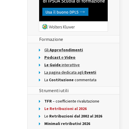
Formazione
Gli
Approfondimenti
Podcast
e
Video
Le Guide
interattive
La pagina dedicata agli
Eventi
La
Costituzione
commentata
Strumenti utili
TFR
– coefficiente rivalutazione
Le Retribuzioni al 2026
Le
Retribuzioni dal 2002 al 2026
Minimali retributivi 2026