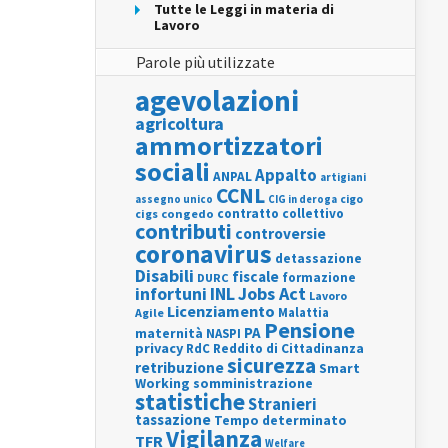
Tutte le Leggi in materia di
Lavoro
Parole più utilizzate
agevolazioni
agricoltura
ammortizzatori
sociali
Appalto
ANPAL
artigiani
CCNL
assegno unico
cigo
CIG in deroga
contratto collettivo
cigs
congedo
contributi
controversie
coronavirus
detassazione
Disabili
fiscale
formazione
DURC
INL
Jobs Act
infortuni
Lavoro
Licenziamento
Agile
Malattia
Pensione
PA
maternità
NASPI
privacy
RdC
Reddito di Cittadinanza
sicurezza
retribuzione
Smart
Working
somministrazione
statistiche
Stranieri
tassazione
Tempo determinato
Vigilanza
TFR
Welfare