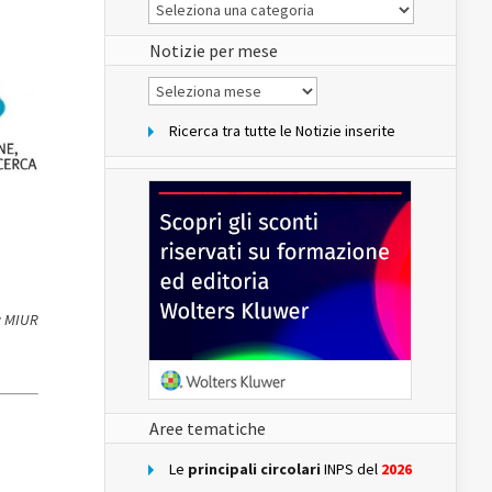
Le
Notizie
del
sito
Notizie per mese
Notizie
per
mese
Ricerca tra tutte le Notizie inserite
: MIUR
Aree tematiche
Le
principali circolari
INPS del
2026