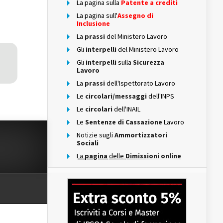
La pagina sulla
Patente a crediti
La pagina sull'
Assegno di
Inclusione
La
prassi
del Ministero Lavoro
Gli
interpelli
del Ministero Lavoro
Gli
interpelli
sulla
Sicurezza
Lavoro
La
prassi
dell'Ispettorato Lavoro
Le
circolari/messaggi
dell'INPS
Le
circolari
dell'INAIL
Le
Sentenze di Cassazione
Lavoro
Notizie sugli
Ammortizzatori
Sociali
La
pagina
delle
Dimissioni online