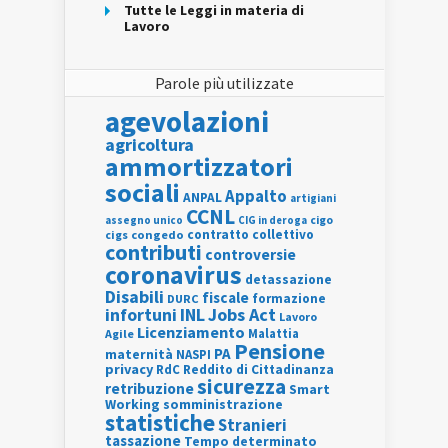
Tutte le Leggi in materia di
Lavoro
Parole più utilizzate
agevolazioni
agricoltura
ammortizzatori
sociali
Appalto
ANPAL
artigiani
CCNL
assegno unico
cigo
CIG in deroga
contratto collettivo
cigs
congedo
contributi
controversie
coronavirus
detassazione
Disabili
fiscale
formazione
DURC
INL
Jobs Act
infortuni
Lavoro
Licenziamento
Agile
Malattia
Pensione
PA
maternità
NASPI
privacy
RdC
Reddito di Cittadinanza
sicurezza
retribuzione
Smart
Working
somministrazione
statistiche
Stranieri
tassazione
Tempo determinato