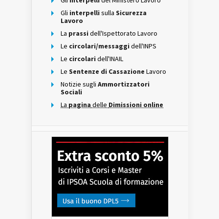
Gli
interpelli
del Ministero Lavoro
Gli
interpelli
sulla
Sicurezza
Lavoro
La
prassi
dell'Ispettorato Lavoro
Le
circolari/messaggi
dell'INPS
Le
circolari
dell'INAIL
Le
Sentenze di Cassazione
Lavoro
Notizie sugli
Ammortizzatori
Sociali
La
pagina
delle
Dimissioni online