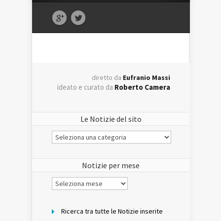
diretto da
Eufranio Massi
ideato e curato da
Roberto Camera
Le Notizie del sito
Le
Notizie
del
sito
Notizie per mese
Notizie
per
mese
Ricerca tra tutte le Notizie inserite